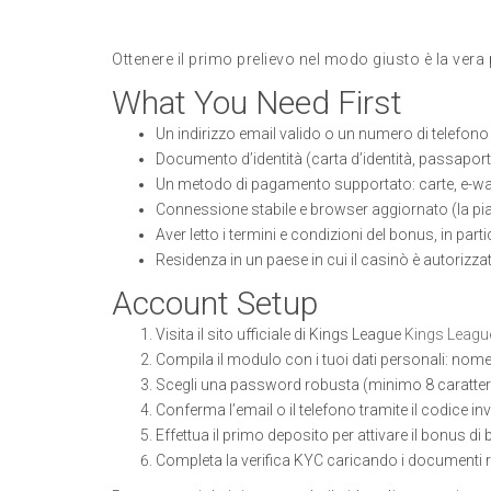
Ottenere il primo prelievo nel modo giusto è la ver
What You Need First
Un indirizzo email valido o un numero di telefono p
Documento d’identità (carta d’identità, passapor
Un metodo di pagamento supportato: carte, e-wal
Connessione stabile e browser aggiornato (la pia
Aver letto i termini e condizioni del bonus, in par
Residenza in un paese in cui il casinò è autorizza
Account Setup
Visita il sito ufficiale di Kings League
Kings Leagu
Compila il modulo con i tuoi dati personali: nome
Scegli una password robusta (minimo 8 caratteri 
Conferma l’email o il telefono tramite il codice inv
Effettua il primo deposito per attivare il bonus 
Completa la verifica KYC caricando i documenti ric