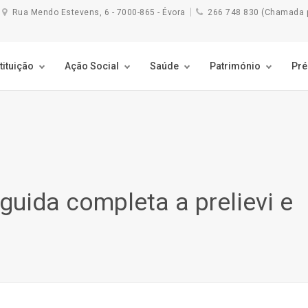
Rua Mendo Estevens, 6 - 7000-865 - Évora
266 748 830 (Chamada pa
tituição
Ação Social
Saúde
Património
Pr
guida completa a prelievi e