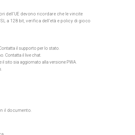
ri dell’UE devono ricordare che le vincite
a 128 bit, verifica dell’età e policy di gioco
Contatta il supporto per lo stato.
. Contatta il live chat.
 il sito sia aggiornato alla versione PWA.
s.
con il documento.
ca.