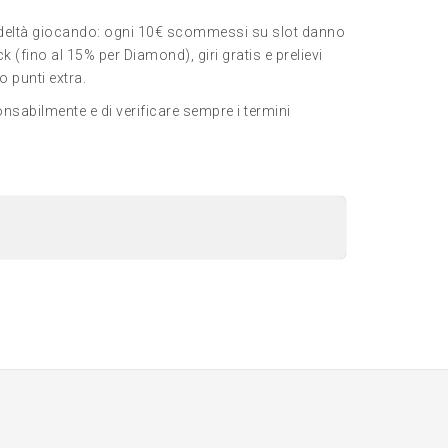
 fedeltà giocando: ogni 10€ scommessi su slot danno
(fino al 15% per Diamond), giri gratis e prelievi
o punti extra.
nsabilmente e di verificare sempre i termini