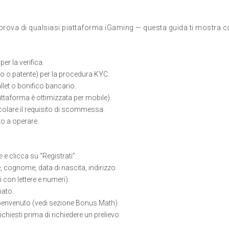
a prova di qualsiasi piattaforma iGaming — questa guida ti mostra 
er la verifica.
to o patente) per la procedura KYC.
let o bonifico bancario.
ttaforma è ottimizzata per mobile).
ticolare il requisito di scommessa.
to a operare.
e
e clicca su “Registrati”.
, cognome, data di nascita, indirizzo.
con lettere e numeri).
iato.
di benvenuto (vedi sezione Bonus Math).
hiesti prima di richiedere un prelievo.