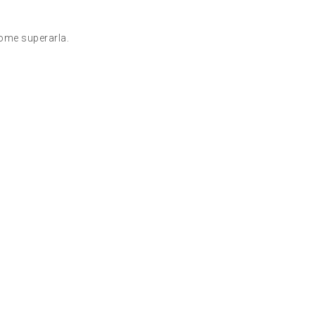
come superarla.