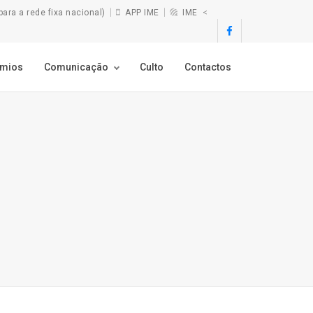
ra a rede fixa nacional)
APP IME
IME
<
émios
Comunicação
Culto
Contactos