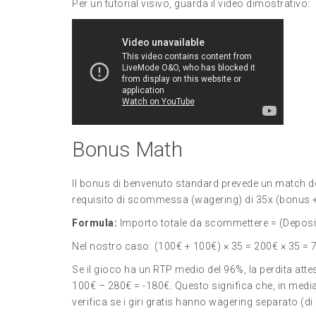
Per un tutorial visivo, guarda il video dimostrativo:
Bonus Math
Il bonus di benvenuto standard prevede un match del
requisito di scommessa (wagering) di 35x (bonus +
Formula:
Importo totale da scommettere = (Deposi
Nel nostro caso: (100€ + 100€) × 35 = 200€ × 35 = 
Se il gioco ha un RTP medio del 96%, la perdita attes
100€ – 280€ = -180€. Questo significa che, in media,
verifica se i giri gratis hanno wagering separato (di s