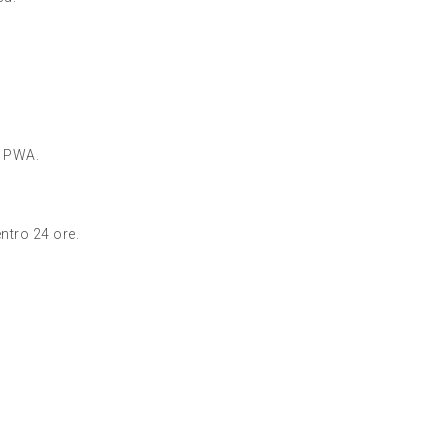
e PWA.
ntro 24 ore.