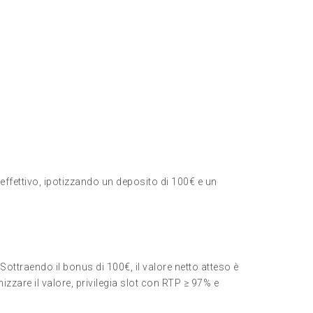
effettivo, ipotizzando un deposito di 100€ e un
Sottraendo il bonus di 100€, il valore netto atteso è
zzare il valore, privilegia slot con RTP ≥ 97% e