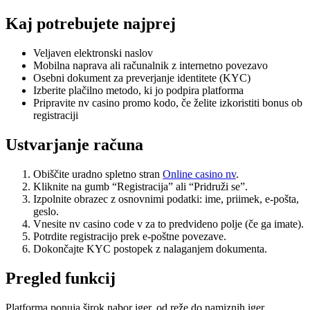
Kaj potrebujete najprej
Veljaven elektronski naslov
Mobilna naprava ali računalnik z internetno povezavo
Osebni dokument za preverjanje identitete (KYC)
Izberite plačilno metodo, ki jo podpira platforma
Pripravite nv casino promo kodo, če želite izkoristiti bonus ob
registraciji
Ustvarjanje računa
Obiščite uradno spletno stran
Online casino nv
.
Kliknite na gumb “Registracija” ali “Pridruži se”.
Izpolnite obrazec z osnovnimi podatki: ime, priimek, e-pošta,
geslo.
Vnesite nv casino code v za to predvideno polje (če ga imate).
Potrdite registracijo prek e-poštne povezave.
Dokončajte KYC postopek z nalaganjem dokumenta.
Pregled funkcij
Platforma ponuja širok nabor iger, od reže do namiznih iger.