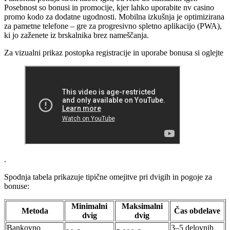
Posebnost so bonusi in promocije, kjer lahko uporabite nv casino
promo kodo za dodatne ugodnosti. Mobilna izkušnja je optimizirana
za pametne telefone – gre za progresivno spletno aplikacijo (PWA),
ki jo zaženete iz brskalnika brez nameščanja.
Za vizualni prikaz postopka registracije in uporabe bonusa si oglejte
.
Spodnja tabela prikazuje tipične omejitve pri dvigih in pogoje za
bonuse:
Minimalni
Maksimalni
Metoda
Čas obdelave
dvig
dvig
Bankovno
3–5 delovnih