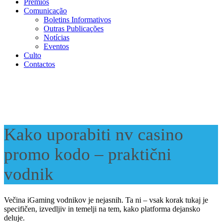
Prémios
Comunicação
Boletins Informativos
Outras Publicações
Notícias
Eventos
Culto
Contactos
Kako uporabiti nv casino
promo kodo – praktični
vodnik
Večina iGaming vodnikov je nejasnih. Ta ni – vsak korak tukaj je
specifičen, izvedljiv in temelji na tem, kako platforma dejansko
deluje.