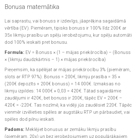
Bonusa matemātika
Lai saprastu, vai bonuss ir izdevīgs, jāaprēķina sagaidāmā
vērtība (EV). Piemēram, tipisks bonuss ir 100% līdz 200€ ar
35x likmju prasību un spēļu ierobežojumu, kur spēļu automāti
dod 100% ieskaiti pret bonusu.
Formula:
EV = Bonuss × (1 – mājas priekšrocība) – (Bonuss
× (likmju daudzkārtnis – 1) × mājas priekšrocība)
Pieņemsim, ka spēlējat ar mājas priekšrocību 3% (piemēram,
slots ar RTP 97%). Bonuss = 200€, likmju prasība = 35 ×
(200€ depozīts + 200€ bonuss) = 14 000€. Izmaksas no
likmju izpildes: 14 000€ × 0,03 = 420€. Tātad sagaidāmie
zaudējumi ir 420€, bet bonuss ir 200€, tāpēc EV = 200€ –
420€ = -220€. Tas nozīmē, ka vidēji jūs zaudēsiet 220€. Tāpēc
vienmēr izvēlieties spēles ar augstāku RTP un pārbaudiet, vai
spēles dod pilnu ieskaiti.
Padoms:
Meklējiet bonusus ar zemāku likmju prasību
(piemēram, 20x) un bez ierobežojumiem uz populārākajiem