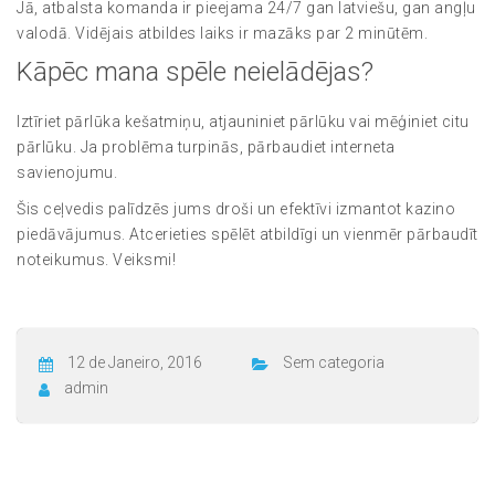
Jā, atbalsta komanda ir pieejama 24/7 gan latviešu, gan angļu
valodā. Vidējais atbildes laiks ir mazāks par 2 minūtēm.
Kāpēc mana spēle neielādējas?
Iztīriet pārlūka kešatmiņu, atjauniniet pārlūku vai mēģiniet citu
pārlūku. Ja problēma turpinās, pārbaudiet interneta
savienojumu.
Šis ceļvedis palīdzēs jums droši un efektīvi izmantot kazino
piedāvājumus. Atcerieties spēlēt atbildīgi un vienmēr pārbaudīt
noteikumus. Veiksmi!
12 de Janeiro, 2016
Sem categoria
admin