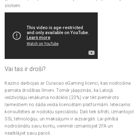
slotiem.
Vai tas ir droši?
Kazino darbojas ar Curacao eGaming licenci, kas nodrošina
pamata drošības līmeni. Tomēr jāapzinās, ka Latvijā
iedzīvotāju ienākuma nodoklis (23%) var tikt piemērots
laimestiem no šāda veida licencētām platformām. Ieteicams
konsultēties ar nodokļu speciālistu. Dati tiek šifrēti, izmantojot
SSL tehnoloģiju, un maksājumi ir aizsargāti. Lai pilnībā
nodrošinātu savu kontu, vienmēr izmantojiet 2FA un
neatklājiet savu paroli.