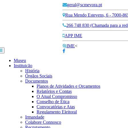
geral@scmevora.pt
Rua Mendo Estevens, 6 - 7000-86
266 748 830 (Chamada para a rede
APP IME
IME
<
Museu
Instituição
História
Órgãos Sociais
Documentos
Planos de Atividades e Orçamentos
Relatórios e Contas
O Atual Compromisso
Conselho de Ética
Convocatórias e Atas
Regulamento Eleitoral
Irmandade
Colabore Connosco
Recrutamento