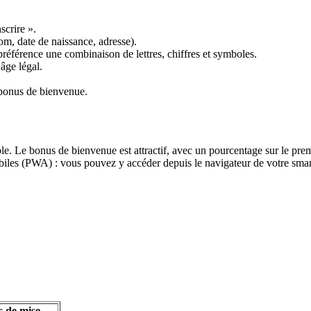
scrire ».
om, date de naissance, adresse).
préférence une combinaison de lettres, chiffres et symboles.
âge légal.
 bonus de bienvenue.
e. Le bonus de bienvenue est attractif, avec un pourcentage sur le premie
obiles (PWA) : vous pouvez y accéder depuis le navigateur de votre smar
s de mise