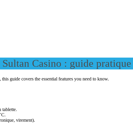
 Sultan Casino : guide pratique
, this guide covers the essential features you need to know.
 tablette.
KYC.
ronique, virement).