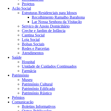
Projetos
Ação Social
Estruturas Residenciais para Idosos
Recolhimento Ramalho Barahona
Lar Nossa Senhora da Visitação
Serviço de Apoio Domiciliário
Creche e Jardim de Infância
Cantina Social
Loja Social
Bolsas Sociais
Redes e Parcerias
Atendimentos
Saúde
Hospital
Unidade de Cuidados Continuados
Farmácia
Património
Museu
Património Cultural
Património Edificado
Património Rústico
Prémios
Comunicação
Boletins Informativos
Outras Publicações