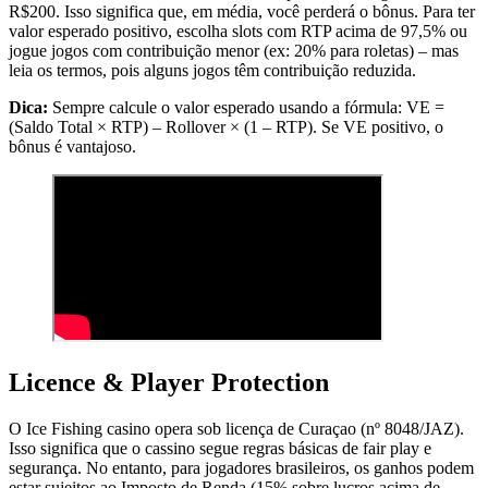
R$200. Isso significa que, em média, você perderá o bônus. Para ter
valor esperado positivo, escolha slots com RTP acima de 97,5% ou
jogue jogos com contribuição menor (ex: 20% para roletas) – mas
leia os termos, pois alguns jogos têm contribuição reduzida.
Dica:
Sempre calcule o valor esperado usando a fórmula: VE =
(Saldo Total × RTP) – Rollover × (1 – RTP). Se VE positivo, o
bônus é vantajoso.
Licence & Player Protection
O Ice Fishing casino opera sob licença de Curaçao (nº 8048/JAZ).
Isso significa que o cassino segue regras básicas de fair play e
segurança. No entanto, para jogadores brasileiros, os ganhos podem
estar sujeitos ao Imposto de Renda (15% sobre lucros acima de