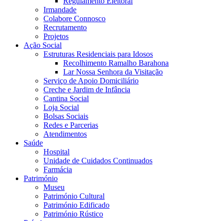
Regulamento Eleitoral
Irmandade
Colabore Connosco
Recrutamento
Projetos
Ação Social
Estruturas Residenciais para Idosos
Recolhimento Ramalho Barahona
Lar Nossa Senhora da Visitação
Serviço de Apoio Domiciliário
Creche e Jardim de Infância
Cantina Social
Loja Social
Bolsas Sociais
Redes e Parcerias
Atendimentos
Saúde
Hospital
Unidade de Cuidados Continuados
Farmácia
Património
Museu
Património Cultural
Património Edificado
Património Rústico