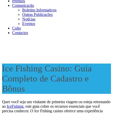
Prémios
Comunicação
Boletins Informativos
Outras Publicações
Notícias
Eventos
Culto
Contactos
Ice Fishing Casino: Guia
Completo de Cadastro e
Bônus
Quer você seja um visitante de primeira viagem ou esteja retornando
ao
IceFishing
, este guia cobre os recursos essenciais que você
precisa conhecer. O Ice Fishing casino oferece uma experiência