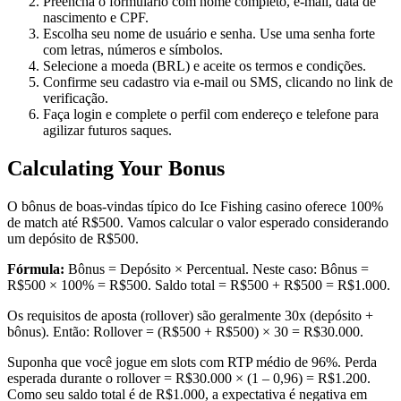
Preencha o formulário com nome completo, e-mail, data de
nascimento e CPF.
Escolha seu nome de usuário e senha. Use uma senha forte
com letras, números e símbolos.
Selecione a moeda (BRL) e aceite os termos e condições.
Confirme seu cadastro via e-mail ou SMS, clicando no link de
verificação.
Faça login e complete o perfil com endereço e telefone para
agilizar futuros saques.
Calculating Your Bonus
O bônus de boas-vindas típico do Ice Fishing casino oferece 100%
de match até R$500. Vamos calcular o valor esperado considerando
um depósito de R$500.
Fórmula:
Bônus = Depósito × Percentual. Neste caso: Bônus =
R$500 × 100% = R$500. Saldo total = R$500 + R$500 = R$1.000.
Os requisitos de aposta (rollover) são geralmente 30x (depósito +
bônus). Então: Rollover = (R$500 + R$500) × 30 = R$30.000.
Suponha que você jogue em slots com RTP médio de 96%. Perda
esperada durante o rollover = R$30.000 × (1 – 0,96) = R$1.200.
Como seu saldo total é de R$1.000, a expectativa é negativa em