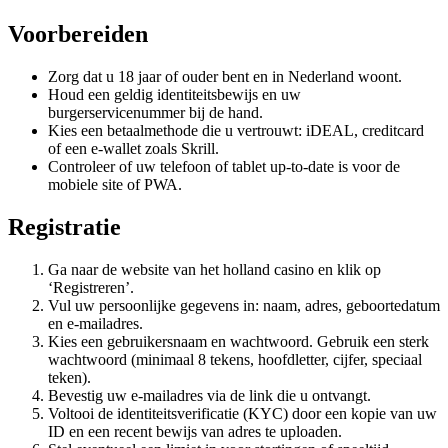
Voorbereiden
Zorg dat u 18 jaar of ouder bent en in Nederland woont.
Houd een geldig identiteitsbewijs en uw
burgerservicenummer bij de hand.
Kies een betaalmethode die u vertrouwt: iDEAL, creditcard
of een e-wallet zoals Skrill.
Controleer of uw telefoon of tablet up-to-date is voor de
mobiele site of PWA.
Registratie
Ga naar de website van het holland casino en klik op
‘Registreren’.
Vul uw persoonlijke gegevens in: naam, adres, geboortedatum
en e-mailadres.
Kies een gebruikersnaam en wachtwoord. Gebruik een sterk
wachtwoord (minimaal 8 tekens, hoofdletter, cijfer, speciaal
teken).
Bevestig uw e-mailadres via de link die u ontvangt.
Voltooi de identiteitsverificatie (KYC) door een kopie van uw
ID en een recent bewijs van adres te uploaden.