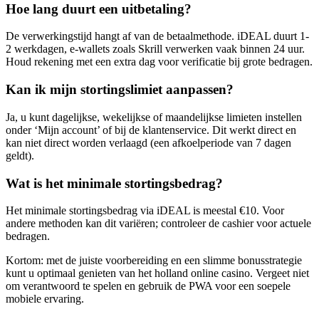
Hoe lang duurt een uitbetaling?
De verwerkingstijd hangt af van de betaalmethode. iDEAL duurt 1-
2 werkdagen, e-wallets zoals Skrill verwerken vaak binnen 24 uur.
Houd rekening met een extra dag voor verificatie bij grote bedragen.
Kan ik mijn stortingslimiet aanpassen?
Ja, u kunt dagelijkse, wekelijkse of maandelijkse limieten instellen
onder ‘Mijn account’ of bij de klantenservice. Dit werkt direct en
kan niet direct worden verlaagd (een afkoelperiode van 7 dagen
geldt).
Wat is het minimale stortingsbedrag?
Het minimale stortingsbedrag via iDEAL is meestal €10. Voor
andere methoden kan dit variëren; controleer de cashier voor actuele
bedragen.
Kortom: met de juiste voorbereiding en een slimme bonusstrategie
kunt u optimaal genieten van het holland online casino. Vergeet niet
om verantwoord te spelen en gebruik de PWA voor een soepele
mobiele ervaring.