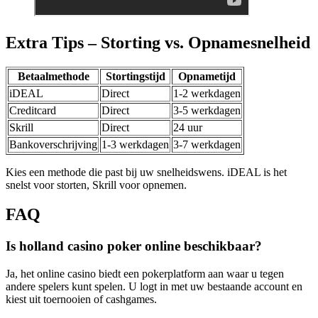
Extra Tips – Storting vs. Opnamesnelheid
Betaalmethode
Stortingstijd
Opnametijd
iDEAL
Direct
1-2 werkdagen
Creditcard
Direct
3-5 werkdagen
Skrill
Direct
24 uur
Bankoverschrijving
1-3 werkdagen
3-7 werkdagen
Kies een methode die past bij uw snelheidswens. iDEAL is het
snelst voor storten, Skrill voor opnemen.
FAQ
Is holland casino poker online beschikbaar?
Ja, het online casino biedt een pokerplatform aan waar u tegen
andere spelers kunt spelen. U logt in met uw bestaande account en
kiest uit toernooien of cashgames.