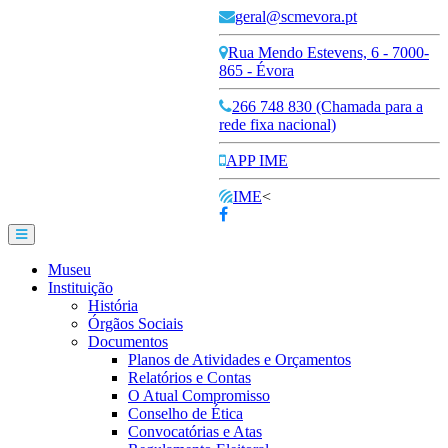
geral@scmevora.pt
Rua Mendo Estevens, 6 - 7000-
865 - Évora
266 748 830 (Chamada para a
rede fixa nacional)
APP IME
IME
<
Museu
Instituição
História
Órgãos Sociais
Documentos
Planos de Atividades e Orçamentos
Relatórios e Contas
O Atual Compromisso
Conselho de Ética
Convocatórias e Atas