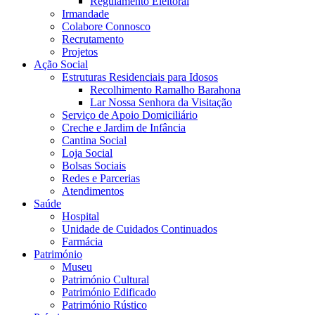
Regulamento Eleitoral
Irmandade
Colabore Connosco
Recrutamento
Projetos
Ação Social
Estruturas Residenciais para Idosos
Recolhimento Ramalho Barahona
Lar Nossa Senhora da Visitação
Serviço de Apoio Domiciliário
Creche e Jardim de Infância
Cantina Social
Loja Social
Bolsas Sociais
Redes e Parcerias
Atendimentos
Saúde
Hospital
Unidade de Cuidados Continuados
Farmácia
Património
Museu
Património Cultural
Património Edificado
Património Rústico