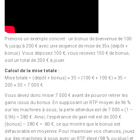
Prenons un exemple concret : un bonus de bienvenue de 100
% jusqu’à 200 € avec une exigence de mise de 35x (dépôt +
bonus). Vous déposez 100 €, vous recevez 100 € de bonus,
soit un total de 200 € à jouer.
Calcul de la mise totale :
Mise totale = (dépôt + bonus) × 35 = (100 € + 100 €) × 35 =
200 × 35 = 7 000 €.
Vous devez donc miser 7 000 € avant de pouvoir retirer les
gains issus du bonus. En supposant un RTP moyen de 96 %
sur les machines à sous, la perte attendue est de 7 000 × (1 –
0,96) = 280 €. Ainsi, l’espérance de gain net est de 200 €
(bonus) – 280 € = -80 €, ce qui montre que le bonus est
défavorable en moyenne. Pour maximiser vos chances, jouez
sur des machines à sous avec un RTP élevé (98 % ou plus) et