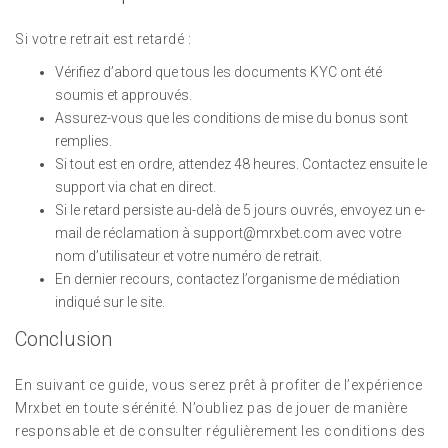
Si votre retrait est retardé :
Vérifiez d’abord que tous les documents KYC ont été
soumis et approuvés.
Assurez-vous que les conditions de mise du bonus sont
remplies.
Si tout est en ordre, attendez 48 heures. Contactez ensuite le
support via chat en direct.
Si le retard persiste au-delà de 5 jours ouvrés, envoyez un e-
mail de réclamation à support@mrxbet.com avec votre
nom d’utilisateur et votre numéro de retrait.
En dernier recours, contactez l’organisme de médiation
indiqué sur le site.
Conclusion
En suivant ce guide, vous serez prêt à profiter de l’expérience
Mrxbet en toute sérénité. N’oubliez pas de jouer de manière
responsable et de consulter régulièrement les conditions des