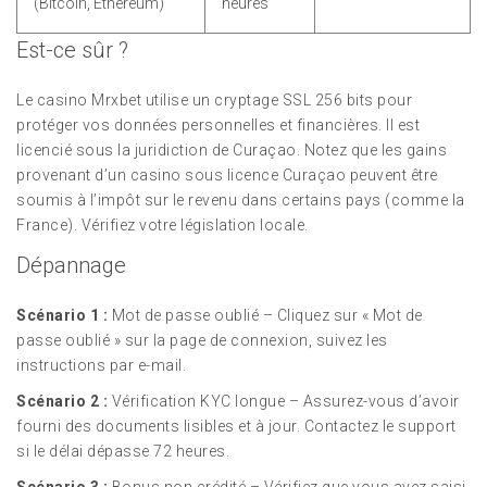
(Bitcoin, Ethereum)
heures
Est-ce sûr ?
Le casino Mrxbet utilise un cryptage SSL 256 bits pour
protéger vos données personnelles et financières. Il est
licencié sous la juridiction de Curaçao. Notez que les gains
provenant d’un casino sous licence Curaçao peuvent être
soumis à l’impôt sur le revenu dans certains pays (comme la
France). Vérifiez votre législation locale.
Dépannage
Scénario 1 :
Mot de passe oublié – Cliquez sur « Mot de
passe oublié » sur la page de connexion, suivez les
instructions par e-mail.
Scénario 2 :
Vérification KYC longue – Assurez-vous d’avoir
fourni des documents lisibles et à jour. Contactez le support
si le délai dépasse 72 heures.