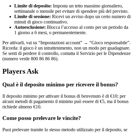
Limite di deposito:
Imposta un tetto massimo giornaliero,
settimanale o mensile per evitare di spendere più del previsto.
Limite di sessione:
Ricevi un avviso dopo un certo numero di
minuti di gioco continuativo.
Autoesclusione:
Blocca l’accesso al conto per un periodo da
1 giorno a 6 mesi, o permanentemente.
Per attivarli, vai su “Impostazioni account” → “Gioco responsabile”.
Ricorda: il gioco è un intrattenimento, non un modo per guadagnare.
Se senti di perdere il controllo, contatta il Servizio per le Dipendenze
(numero verde 800 86 86 86).
Players Ask
Qual è il deposito minimo per ricevere il bonus?
Il deposito minimo per attivare il bonus di benvenuto è di €10; per
alcuni metodi di pagamento il minimo può essere di €5, ma il bonus
richiede almeno €10.
Come posso prelevare le vincite?
Puoi prelevare tramite lo stesso metodo utilizzato per il deposito, se