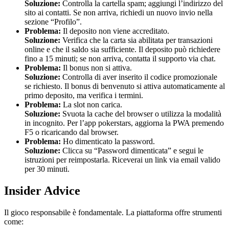
Soluzione:
Controlla la cartella spam; aggiungi l’indirizzo del
sito ai contatti. Se non arriva, richiedi un nuovo invio nella
sezione “Profilo”.
Problema:
Il deposito non viene accreditato.
Soluzione:
Verifica che la carta sia abilitata per transazioni
online e che il saldo sia sufficiente. Il deposito può richiedere
fino a 15 minuti; se non arriva, contatta il supporto via chat.
Problema:
Il bonus non si attiva.
Soluzione:
Controlla di aver inserito il codice promozionale
se richiesto. Il bonus di benvenuto si attiva automaticamente al
primo deposito, ma verifica i termini.
Problema:
La slot non carica.
Soluzione:
Svuota la cache del browser o utilizza la modalità
in incognito. Per l’app pokerstars, aggiorna la PWA premendo
F5 o ricaricando dal browser.
Problema:
Ho dimenticato la password.
Soluzione:
Clicca su “Password dimenticata” e segui le
istruzioni per reimpostarla. Riceverai un link via email valido
per 30 minuti.
Insider Advice
Il gioco responsabile è fondamentale. La piattaforma offre strumenti
come: