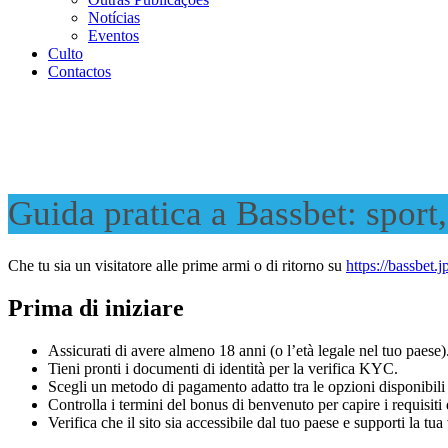
Notícias
Eventos
Culto
Contactos
Guida pratica a Bassbet: sport
Che tu sia un visitatore alle prime armi o di ritorno su
https://bassbet.j
Prima di iniziare
Assicurati di avere almeno 18 anni (o l’età legale nel tuo paese)
Tieni pronti i documenti di identità per la verifica KYC.
Scegli un metodo di pagamento adatto tra le opzioni disponibili (
Controlla i termini del bonus di benvenuto per capire i requisit
Verifica che il sito sia accessibile dal tuo paese e supporti la tua