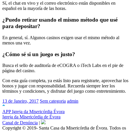
Sí, el chat en vivo y el correo electrónico están disponibles en
español en la mayoría de las horas.
¿Puedo retirar usando el mismo método que usé
para depositar?
En general, sí. Algunos casinos exigen usar el mismo método al
menos una vez.
¿Cómo sé si un juego es justo?
Busca el sello de auditoría de eCOGRA o iTech Labs en el pie de
página del casino.
Con esta guía completa, ya estás listo para registrarte, aprovechar los
bonos y jugar con responsabilidad. Recuerda siempre leer los
términos y condiciones, y disfrutar del juego como entretenimiento.
13 de Janeiro, 2017
Sem categoria
admin
APP Igreja da Misericórdia Évora
Igreja da Misericórdia de Évora
Canal de Denúncia
|
Copyright © 2019- Santa Casa da Misericórdia de Évora. Todos os