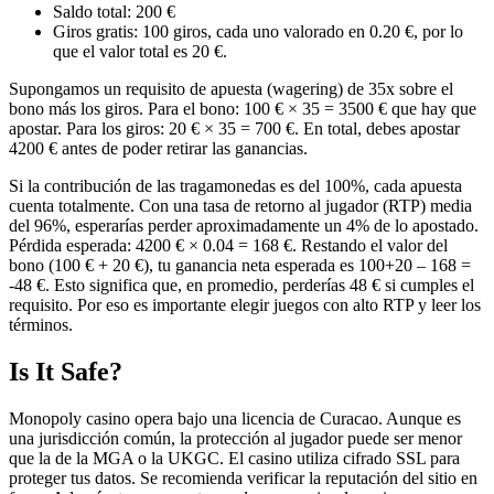
Saldo total: 200 €
Giros gratis: 100 giros, cada uno valorado en 0.20 €, por lo
que el valor total es 20 €.
Supongamos un requisito de apuesta (wagering) de 35x sobre el
bono más los giros. Para el bono: 100 € × 35 = 3500 € que hay que
apostar. Para los giros: 20 € × 35 = 700 €. En total, debes apostar
4200 € antes de poder retirar las ganancias.
Si la contribución de las tragamonedas es del 100%, cada apuesta
cuenta totalmente. Con una tasa de retorno al jugador (RTP) media
del 96%, esperarías perder aproximadamente un 4% de lo apostado.
Pérdida esperada: 4200 € × 0.04 = 168 €. Restando el valor del
bono (100 € + 20 €), tu ganancia neta esperada es 100+20 – 168 =
-48 €. Esto significa que, en promedio, perderías 48 € si cumples el
requisito. Por eso es importante elegir juegos con alto RTP y leer los
términos.
Is It Safe?
Monopoly casino opera bajo una licencia de Curacao. Aunque es
una jurisdicción común, la protección al jugador puede ser menor
que la de la MGA o la UKGC. El casino utiliza cifrado SSL para
proteger tus datos. Se recomienda verificar la reputación del sitio en