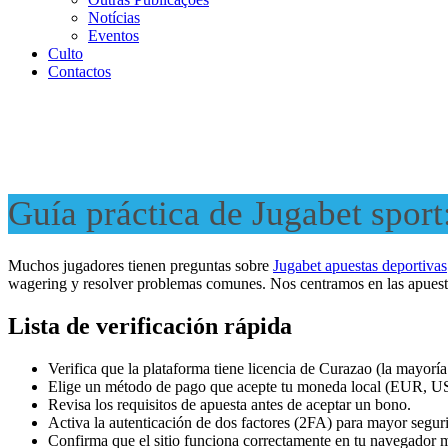
Notícias
Eventos
Culto
Contactos
Guía práctica de Jugabet sport
Muchos jugadores tienen preguntas sobre
Jugabet apuestas deportivas
wagering y resolver problemas comunes. Nos centramos en las apuestas
Lista de verificación rápida
Verifica que la plataforma tiene licencia de Curazao (la mayoría 
Elige un método de pago que acepte tu moneda local (EUR, US
Revisa los requisitos de apuesta antes de aceptar un bono.
Activa la autenticación de dos factores (2FA) para mayor segur
Confirma que el sitio funciona correctamente en tu navegador