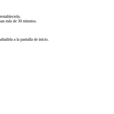
restablecerla.
asan más de 30 minutos.
adirla a la pantalla de inicio.