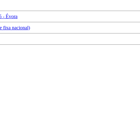
5 - Évora
 fixa nacional)