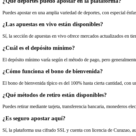
¿Qué deportes puedo apostar en la plataforma?
Puedes apostar en una amplia variedad de deportes, con especial énfasis
¿Las apuestas en vivo están disponibles?
Sí, la sección de apuestas en vivo ofrece mercados actualizados en tie
¿Cuál es el depósito mínimo?
El depósito mínimo varía según el método de pago, pero generalmente
¿Cómo funciona el bono de bienvenida?
El bono de bienvenida típico es del 100% hasta cierta cantidad, con un
¿Qué métodos de retiro están disponibles?
Puedes retirar mediante tarjeta, transferencia bancaria, monederos ele
¿Es seguro apostar aquí?
Sí, la plataforma usa cifrado SSL y cuenta con licencia de Curazao, a