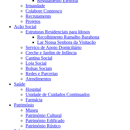
Regulamento Eleitoral
Irmandade
Colabore Connosco
Recrutamento
Projetos
Ação Social
Estruturas Residenciais para Idosos
Recolhimento Ramalho Barahona
Lar Nossa Senhora da Visitação
Serviço de Apoio Domiciliário
Creche e Jardim de Infância
Cantina Social
Loja Social
Bolsas Sociais
Redes e Parcerias
Atendimentos
Saúde
Hospital
Unidade de Cuidados Continuados
Farmácia
Património
Museu
Património Cultural
Património Edificado
Património Rústico