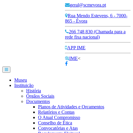
geral@scmevora.pt
Rua Mendo Estevens, 6 - 7000-
865 - Évora
266 748 830 (Chamada para a
rede fixa nacional)
APP IME
IME
<
Museu
Instituição
História
Órgãos Sociais
Documentos
Planos de Atividades e Orçamentos
Relatórios e Contas
O Atual Compromisso
Conselho de Ética
Convocatórias e Atas