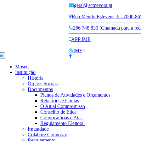
geral@scmevora.pt
Rua Mendo Estevens, 6 - 7000-86
266 748 830 (Chamada para a rede
APP IME
IME
<
Museu
Instituição
História
Órgãos Sociais
Documentos
Planos de Atividades e Orçamentos
Relatórios e Contas
O Atual Compromisso
Conselho de Ética
Convocatórias e Atas
Regulamento Eleitoral
Irmandade
Colabore Connosco
Recrutamento