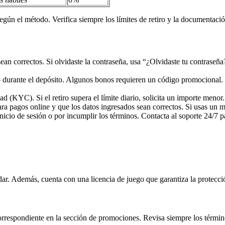
gún el método. Verifica siempre los límites de retiro y la documentació
ean correctos. Si olvidaste la contraseña, usa “¿Olvidaste tu contraseña?
durante el depósito. Algunos bonos requieren un código promocional. R
ad (KYC). Si el retiro supera el límite diario, solicita un importe menor
ra pagos online y que los datos ingresados sean correctos. Si usas un m
inicio de sesión o por incumplir los términos. Contacta al soporte 24/7 p
ndar. Además, cuenta con una licencia de juego que garantiza la protecci
correspondiente en la sección de promociones. Revisa siempre los términ