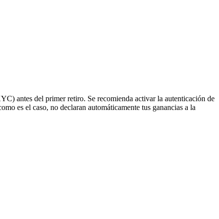
KYC) antes del primer retiro. Se recomienda activar la autenticación de
como es el caso, no declaran automáticamente tus ganancias a la