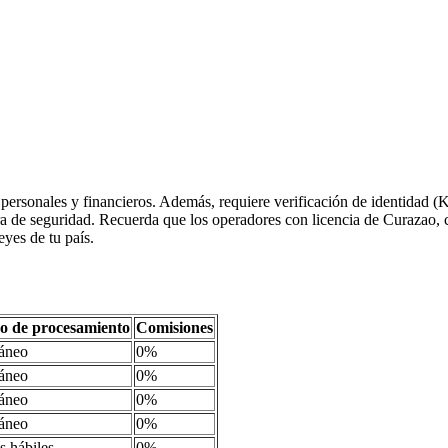
s personales y financieros. Además, requiere verificación de identidad (
ra de seguridad. Recuerda que los operadores con licencia de Curazao, 
eyes de tu país.
o de procesamiento
Comisiones
táneo
0%
táneo
0%
táneo
0%
táneo
0%
s hábiles
0%