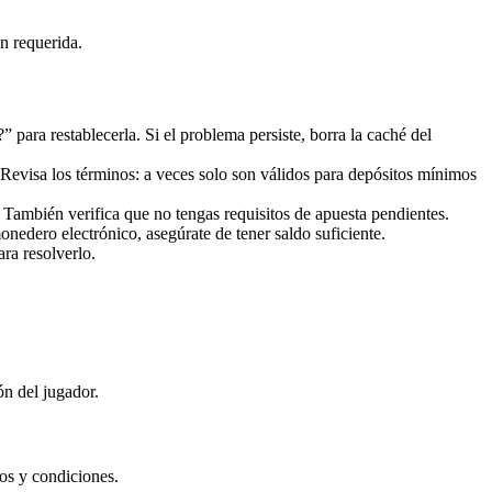
n requerida.
” para restablecerla. Si el problema persiste, borra la caché del
evisa los términos: a veces solo son válidos para depósitos mínimos
. También verifica que no tengas requisitos de apuesta pendientes.
onedero electrónico, asegúrate de tener saldo suficiente.
ara resolverlo.
ón del jugador.
os y condiciones.