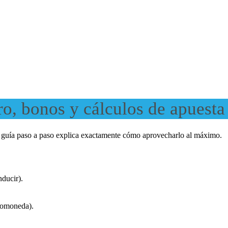
ro, bonos y cálculos de apuesta
a guía paso a paso explica exactamente cómo aprovecharlo al máximo.
ducir).
ptomoneda).