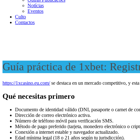
Notícias
Eventos
Culto
Contactos
Guía práctica de 1xbet: Regist
https://1xcasino.eu.com/
se destaca en un mercado competitivo, y est
Qué necesitas primero
Documento de identidad válido (DNI, pasaporte o carnet de con
Dirección de correo electrónico activa.
Número de teléfono móvil para verificación SMS.
Método de pago preferido (tarjeta, monedero electrónico o cri
Conexión a internet estable y navegador actualizado.
Edad mínima legal (18 o 21 años según tu jurisdicción).