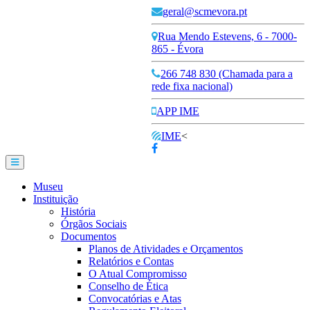
geral@scmevora.pt
Rua Mendo Estevens, 6 - 7000-
865 - Évora
266 748 830 (Chamada para a
rede fixa nacional)
APP IME
IME
<
Museu
Instituição
História
Órgãos Sociais
Documentos
Planos de Atividades e Orçamentos
Relatórios e Contas
O Atual Compromisso
Conselho de Ética
Convocatórias e Atas