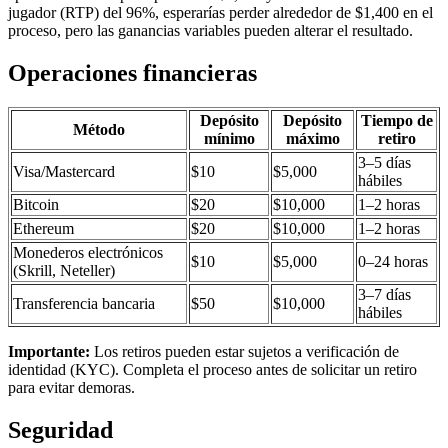
jugador (RTP) del 96%, esperarías perder alrededor de $1,400 en el
proceso, pero las ganancias variables pueden alterar el resultado.
Operaciones financieras
Depósito
Depósito
Tiempo de
Método
mínimo
máximo
retiro
3–5 días
Visa/Mastercard
$10
$5,000
hábiles
Bitcoin
$20
$10,000
1–2 horas
Ethereum
$20
$10,000
1–2 horas
Monederos electrónicos
$10
$5,000
0–24 horas
(Skrill, Neteller)
3–7 días
Transferencia bancaria
$50
$10,000
hábiles
Importante:
Los retiros pueden estar sujetos a verificación de
identidad (KYC). Completa el proceso antes de solicitar un retiro
para evitar demoras.
Seguridad