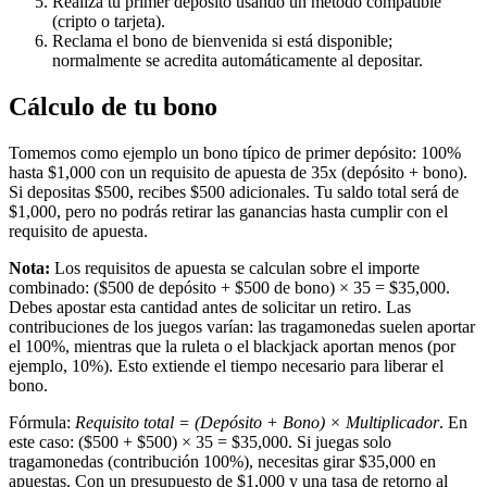
Realiza tu primer depósito usando un método compatible
(cripto o tarjeta).
Reclama el bono de bienvenida si está disponible;
normalmente se acredita automáticamente al depositar.
Cálculo de tu bono
Tomemos como ejemplo un bono típico de primer depósito: 100%
hasta $1,000 con un requisito de apuesta de 35x (depósito + bono).
Si depositas $500, recibes $500 adicionales. Tu saldo total será de
$1,000, pero no podrás retirar las ganancias hasta cumplir con el
requisito de apuesta.
Nota:
Los requisitos de apuesta se calculan sobre el importe
combinado: ($500 de depósito + $500 de bono) × 35 = $35,000.
Debes apostar esta cantidad antes de solicitar un retiro. Las
contribuciones de los juegos varían: las tragamonedas suelen aportar
el 100%, mientras que la ruleta o el blackjack aportan menos (por
ejemplo, 10%). Esto extiende el tiempo necesario para liberar el
bono.
Fórmula:
Requisito total = (Depósito + Bono) × Multiplicador
. En
este caso: ($500 + $500) × 35 = $35,000. Si juegas solo
tragamonedas (contribución 100%), necesitas girar $35,000 en
apuestas. Con un presupuesto de $1,000 y una tasa de retorno al