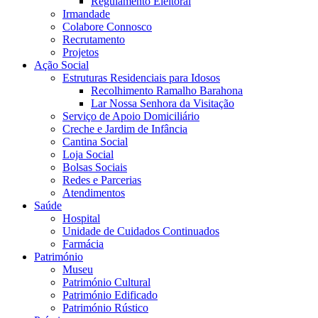
Regulamento Eleitoral
Irmandade
Colabore Connosco
Recrutamento
Projetos
Ação Social
Estruturas Residenciais para Idosos
Recolhimento Ramalho Barahona
Lar Nossa Senhora da Visitação
Serviço de Apoio Domiciliário
Creche e Jardim de Infância
Cantina Social
Loja Social
Bolsas Sociais
Redes e Parcerias
Atendimentos
Saúde
Hospital
Unidade de Cuidados Continuados
Farmácia
Património
Museu
Património Cultural
Património Edificado
Património Rústico