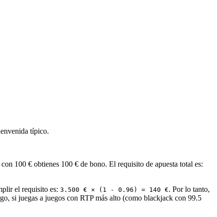
envenida típico.
on 100 € obtienes 100 € de bono. El requisito de apuesta total es:
lir el requisito es:
. Por lo tanto,
3.500 € × (1 - 0.96) = 140 €
bargo, si juegas a juegos con RTP más alto (como blackjack con 99.5