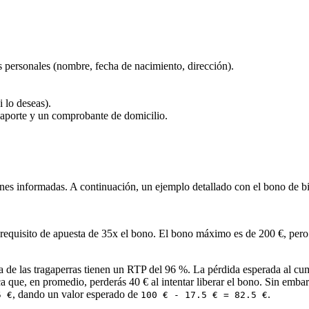
s personales (nombre, fecha de nacimiento, dirección).
i lo deseas).
porte y un comprobante de domicilio.
ones informadas. A continuación, un ejemplo detallado con el bono de bi
quisito de apuesta de 35x el bono. El bono máximo es de 200 €, pero c
a de las tragaperras tienen un RTP del 96 %. La pérdida esperada al cump
ica que, en promedio, perderás 40 € al intentar liberar el bono. Sin em
, dando un valor esperado de
.
5 €
100 € - 17.5 € = 82.5 €