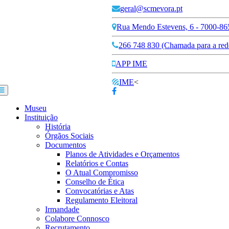
geral@scmevora.pt
Rua Mendo Estevens, 6 - 7000-86
266 748 830 (Chamada para a rede
APP IME
IME
<
Museu
Instituição
História
Órgãos Sociais
Documentos
Planos de Atividades e Orçamentos
Relatórios e Contas
O Atual Compromisso
Conselho de Ética
Convocatórias e Atas
Regulamento Eleitoral
Irmandade
Colabore Connosco
Recrutamento