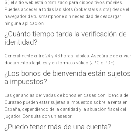
Sí, el sitio web está optimizado para dispositivos móviles.
Puedes acceder a todas las slots (pokerstars slots) desde el
navegador de tu smartphone sin necesidad de descargar
ninguna aplicación.
¿Cuánto tiempo tarda la verificación de
identidad?
Generalmente entre 24 y 48 horas hábiles. Asegúrate de enviar
documentos legibles y en formato válido (JPG o PDF).
¿Los bonos de bienvenida están sujetos
a impuestos?
Las ganancias derivadas de bonos en casas con licencia de
Curazao pueden estar sujetas a impuestos sobre la renta en
España, dependiendo de la cantidad y la situación fiscal del
jugador. Consulta con un asesor.
¿Puedo tener más de una cuenta?