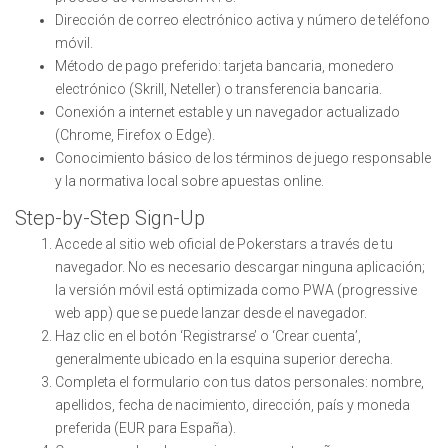
Dirección de correo electrónico activa y número de teléfono
móvil.
Método de pago preferido: tarjeta bancaria, monedero
electrónico (Skrill, Neteller) o transferencia bancaria.
Conexión a internet estable y un navegador actualizado
(Chrome, Firefox o Edge).
Conocimiento básico de los términos de juego responsable
y la normativa local sobre apuestas online.
Step-by-Step Sign-Up
Accede al sitio web oficial de Pokerstars a través de tu
navegador. No es necesario descargar ninguna aplicación;
la versión móvil está optimizada como PWA (progressive
web app) que se puede lanzar desde el navegador.
Haz clic en el botón ‘Registrarse’ o ‘Crear cuenta’,
generalmente ubicado en la esquina superior derecha.
Completa el formulario con tus datos personales: nombre,
apellidos, fecha de nacimiento, dirección, país y moneda
preferida (EUR para España).