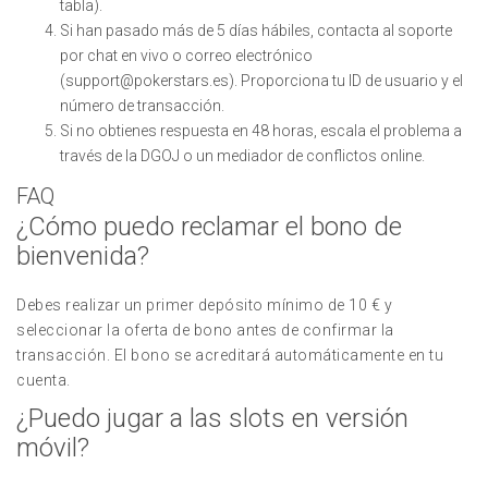
tabla).
Si han pasado más de 5 días hábiles, contacta al soporte
por chat en vivo o correo electrónico
(support@pokerstars.es). Proporciona tu ID de usuario y el
número de transacción.
Si no obtienes respuesta en 48 horas, escala el problema a
través de la DGOJ o un mediador de conflictos online.
FAQ
¿Cómo puedo reclamar el bono de
bienvenida?
Debes realizar un primer depósito mínimo de 10 € y
seleccionar la oferta de bono antes de confirmar la
transacción. El bono se acreditará automáticamente en tu
cuenta.
¿Puedo jugar a las slots en versión
móvil?