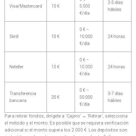
2-5 días
Visa/Mastercard
10 €
5.000
hábiles
€/día
0 € –
Skrill
10 €
10.000
24 horas
€/día
0 € –
Neteller
10 €
10.000
24 horas
€/día
0 € –
Transferencia
3-7 días
20 €
50.000
bancaria
hábiles
€/día
Para retirar fondos, dirígete a ‘Cajero’ → ‘Retirar’, selecciona
el método y el monto. Es posible que se requiera verificación
adicional si el monto supera los 2.000 €. Los depósitos son