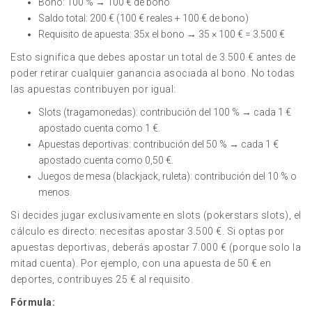
Bono: 100 % → 100 € de bono
Saldo total: 200 € (100 € reales + 100 € de bono)
Requisito de apuesta: 35x el bono → 35 × 100 € = 3.500 €
Esto significa que debes apostar un total de 3.500 € antes de
poder retirar cualquier ganancia asociada al bono. No todas
las apuestas contribuyen por igual:
Slots (tragamonedas): contribución del 100 % → cada 1 €
apostado cuenta como 1 €.
Apuestas deportivas: contribución del 50 % → cada 1 €
apostado cuenta como 0,50 €.
Juegos de mesa (blackjack, ruleta): contribución del 10 % o
menos.
Si decides jugar exclusivamente en slots (pokerstars slots), el
cálculo es directo: necesitas apostar 3.500 €. Si optas por
apuestas deportivas, deberás apostar 7.000 € (porque solo la
mitad cuenta). Por ejemplo, con una apuesta de 50 € en
deportes, contribuyes 25 € al requisito.
Fórmula: