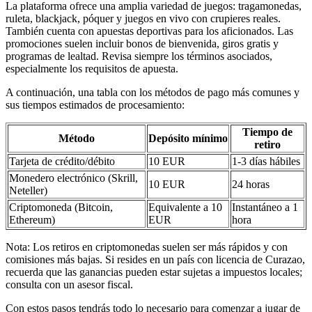
La plataforma ofrece una amplia variedad de juegos: tragamonedas,
ruleta, blackjack, póquer y juegos en vivo con crupieres reales.
También cuenta con apuestas deportivas para los aficionados. Las
promociones suelen incluir bonos de bienvenida, giros gratis y
programas de lealtad. Revisa siempre los términos asociados,
especialmente los requisitos de apuesta.
A continuación, una tabla con los métodos de pago más comunes y
sus tiempos estimados de procesamiento:
Tiempo de
Método
Depósito mínimo
retiro
Tarjeta de crédito/débito
10 EUR
1-3 días hábiles
Monedero electrónico (Skrill,
10 EUR
24 horas
Neteller)
Criptomoneda (Bitcoin,
Equivalente a 10
Instantáneo a 1
Ethereum)
EUR
hora
Nota: Los retiros en criptomonedas suelen ser más rápidos y con
comisiones más bajas. Si resides en un país con licencia de Curazao,
recuerda que las ganancias pueden estar sujetas a impuestos locales;
consulta con un asesor fiscal.
Con estos pasos tendrás todo lo necesario para comenzar a jugar de