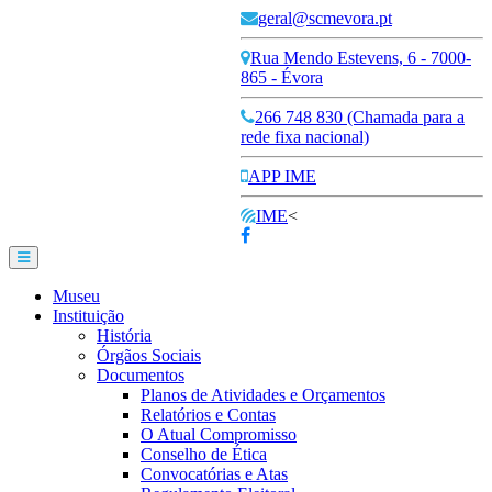
geral@scmevora.pt
Rua Mendo Estevens, 6 - 7000-
865 - Évora
266 748 830 (Chamada para a
rede fixa nacional)
APP IME
IME
<
Museu
Instituição
História
Órgãos Sociais
Documentos
Planos de Atividades e Orçamentos
Relatórios e Contas
O Atual Compromisso
Conselho de Ética
Convocatórias e Atas