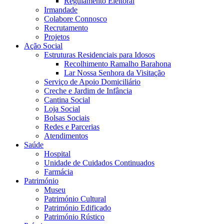
Regulamento Eleitoral
Irmandade
Colabore Connosco
Recrutamento
Projetos
Ação Social
Estruturas Residenciais para Idosos
Recolhimento Ramalho Barahona
Lar Nossa Senhora da Visitação
Serviço de Apoio Domiciliário
Creche e Jardim de Infância
Cantina Social
Loja Social
Bolsas Sociais
Redes e Parcerias
Atendimentos
Saúde
Hospital
Unidade de Cuidados Continuados
Farmácia
Património
Museu
Património Cultural
Património Edificado
Património Rústico