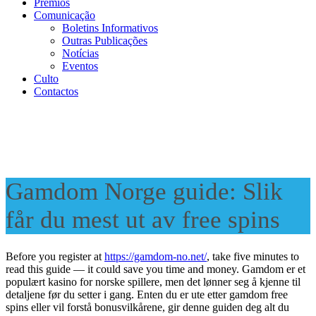
Prémios
Comunicação
Boletins Informativos
Outras Publicações
Notícias
Eventos
Culto
Contactos
Gamdom Norge guide: Slik
får du mest ut av free spins
Before you register at
https://gamdom-no.net/
, take five minutes to
read this guide — it could save you time and money. Gamdom er et
populært kasino for norske spillere, men det lønner seg å kjenne til
detaljene før du setter i gang. Enten du er ute etter gamdom free
spins eller vil forstå bonusvilkårene, gir denne guiden deg alt du