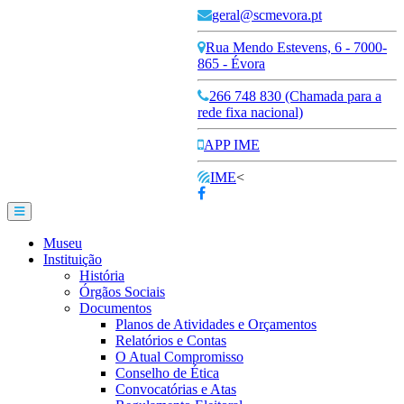
geral@scmevora.pt
Rua Mendo Estevens, 6 - 7000-
865 - Évora
266 748 830 (Chamada para a
rede fixa nacional)
APP IME
IME
<
Museu
Instituição
História
Órgãos Sociais
Documentos
Planos de Atividades e Orçamentos
Relatórios e Contas
O Atual Compromisso
Conselho de Ética
Convocatórias e Atas