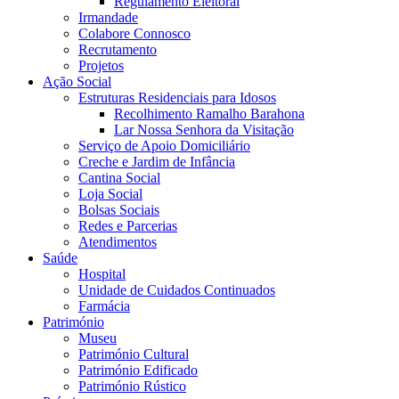
Regulamento Eleitoral
Irmandade
Colabore Connosco
Recrutamento
Projetos
Ação Social
Estruturas Residenciais para Idosos
Recolhimento Ramalho Barahona
Lar Nossa Senhora da Visitação
Serviço de Apoio Domiciliário
Creche e Jardim de Infância
Cantina Social
Loja Social
Bolsas Sociais
Redes e Parcerias
Atendimentos
Saúde
Hospital
Unidade de Cuidados Continuados
Farmácia
Património
Museu
Património Cultural
Património Edificado
Património Rústico