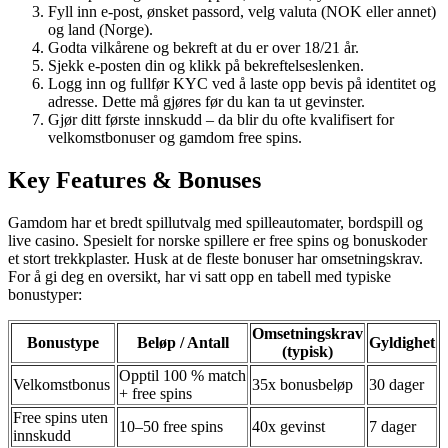
Fyll inn e-post, ønsket passord, velg valuta (NOK eller annet)
og land (Norge).
Godta vilkårene og bekreft at du er over 18/21 år.
Sjekk e-posten din og klikk på bekreftelseslenken.
Logg inn og fullfør KYC ved å laste opp bevis på identitet og
adresse. Dette må gjøres før du kan ta ut gevinster.
Gjør ditt første innskudd – da blir du ofte kvalifisert for
velkomstbonuser og gamdom free spins.
Key Features & Bonuses
Gamdom har et bredt spillutvalg med spilleautomater, bordspill og
live casino. Spesielt for norske spillere er free spins og bonuskoder
et stort trekkplaster. Husk at de fleste bonuser har omsetningskrav.
For å gi deg en oversikt, har vi satt opp en tabell med typiske
bonustyper:
Omsetningskrav
Bonustype
Beløp / Antall
Gyldighet
(typisk)
Opptil 100 % match
Velkomstbonus
35x bonusbeløp
30 dager
+ free spins
Free spins uten
10–50 free spins
40x gevinst
7 dager
innskudd