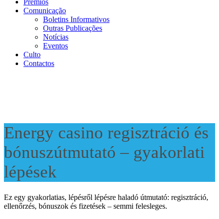
Prémios
Comunicação
Boletins Informativos
Outras Publicações
Notícias
Eventos
Culto
Contactos
Energy casino regisztráció és
bónuszútmutató – gyakorlati
lépések
Ez egy gyakorlatias, lépésről lépésre haladó útmutató: regisztráció,
ellenőrzés, bónuszok és fizetések – semmi felesleges.