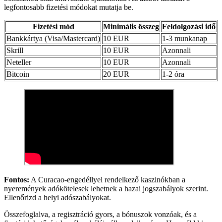
legfontosabb fizetési módokat mutatja be.
Fizetési mód
Minimális összeg
Feldolgozási idő
Bankkártya (Visa/Mastercard)
10 EUR
1-3 munkanap
Skrill
10 EUR
Azonnali
Neteller
10 EUR
Azonnali
Bitcoin
20 EUR
1-2 óra
Fontos:
A Curacao-engedéllyel rendelkező kaszinókban a
nyeremények adókötelesek lehetnek a hazai jogszabályok szerint.
Ellenőrizd a helyi adószabályokat.
Összefoglalva, a regisztráció gyors, a bónuszok vonzóak, és a