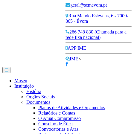
geral@scmevora.pt
Rua Mendo Estevens, 6 - 7000-
865 - Évora
266 748 830 (Chamada para a
rede fixa nacional)
APP IME
IME
<
Museu
Instituição
História
Órgãos Sociais
Documentos
Planos de Atividades e Orçamentos
Relatórios e Contas
O Atual Compromisso
Conselho de Ética
Convocatórias e Atas