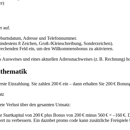
er)
r auf.
Geburtsdatum, Adresse und Telefonnummer.
indestens 8 Zeichen, Groß-/Kleinschreibung, Sonderzeichen).
prechenden Feld ein, um den Willkommensbonus zu aktivieren.
.
s Ausweises und eines aktuellen Adressnachweises (z. B. Rechnung) h
athematik
rste Einzahlung. Sie zahlen 200 € ein – dann erhalten Sie 200 € Bon
atz
ete Verlust über den gesamten Umsatz:
hr Startkapital von 200 € plus Bonus von 200 € minus 560 € = –160 €. 
zu verbessern. Ein daznbet promo code kann zusätzliche Freispiele bri