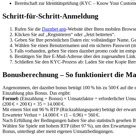
Bereitschaft zur Identitätsprüfung (KYC – Know Your Custom
Schritt-für-Schritt-Anmeldung
Rufen Sie die
Daznbet app
-Website über Ihren mobilen Browse
Klicken Sie auf „Registrieren“ oder „Jetzt beitreten“.
Geben Sie Ihre persönlichen Daten ein: vollständiger Name, 
Wählen Sie einen Benutzernamen und ein sicheres Passwort (m
Falls vorhanden, geben Sie einen daznbet promo code im ents
Bestätigen Sie Ihre E-Mail-Adresse über den zugesandten Link
Schließen Sie den KYC-Prozess ab: Laden Sie eine Kopie Ihre
Bonusberechnung – So funktioniert die M
Angenommen, der daznbet bonus beträgt 100 % bis zu 500 € auf die e
Einzahlung plus Bonus. Das ergibt:
Formel:
(Einzahlung + Bonus) × Umsatzfaktor = erforderlicher Ums
(200 € + 200 €) × 35 = 14.000 €.
Mit einem Slot mit 96 % RTP (Rückzahlungsquote) beträgt der erwart
Erwarteter Verlust = 14.000 € × (1 – 0,96) = 560 €.
Nach Erfüllung der Bedingungen haben Sie also statistisch gesehen I
Wählen Sie Spiele mit hohem RTP (über 97 %), um den Erwartungswert 
Bonus, unterliegt aber meist eigenen Umsatzbedingungen.