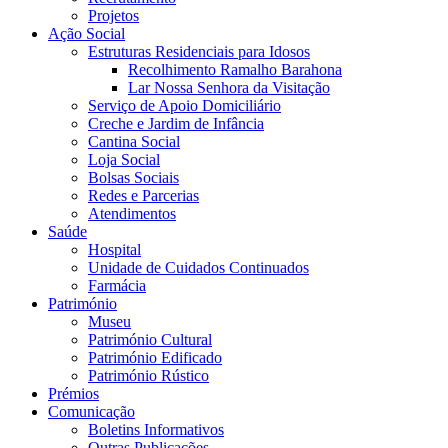
Projetos
Ação Social
Estruturas Residenciais para Idosos
Recolhimento Ramalho Barahona
Lar Nossa Senhora da Visitação
Serviço de Apoio Domiciliário
Creche e Jardim de Infância
Cantina Social
Loja Social
Bolsas Sociais
Redes e Parcerias
Atendimentos
Saúde
Hospital
Unidade de Cuidados Continuados
Farmácia
Património
Museu
Património Cultural
Património Edificado
Património Rústico
Prémios
Comunicação
Boletins Informativos
Outras Publicações