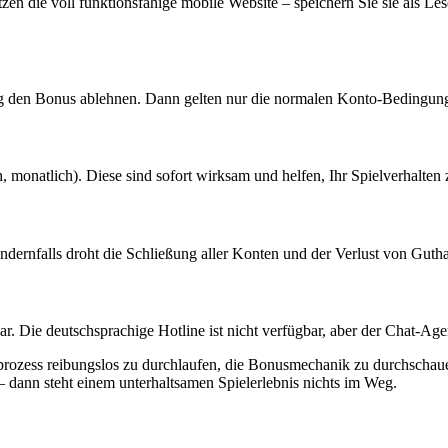
tzen die voll funktionsfähige mobile Website – speichern Sie sie als L
lung den Bonus ablehnen. Dann gelten nur die normalen Konto-Bedingu
h, monatlich). Diese sind sofort wirksam und helfen, Ihr Spielverhalten 
n, andernfalls droht die Schließung aller Konten und der Verlust von G
r. Die deutschsprachige Hotline ist nicht verfügbar, aber der Chat-Age
gsprozess reibungslos zu durchlaufen, die Bonusmechanik zu durchschau
 dann steht einem unterhaltsamen Spielerlebnis nichts im Weg.