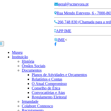
geral@scmevora.pt
Rua Mendo Estevens, 6 - 7000-86
266 748 830 (Chamada para a rede
APP IME
IME
<
Museu
Instituição
História
Órgãos Sociais
Documentos
Planos de Atividades e Orçamentos
Relatórios e Contas
O Atual Compromisso
Conselho de Ética
Convocatórias e Atas
Regulamento Eleitoral
Irmandade
Colabore Connosco
Recrutamento