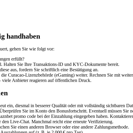
tig handhaben
ert, gehen Sie wie folgt vor:
ngen erfüllt?
l. Halten Sie Ihre Transaktions-ID und KYC-Dokumente bereit.
ese aus, fordern Sie schriftlich eine Bestätigung an.
die Curacao-Lizenzbehörde (eGaming) weiter. Rechnen Sie mit weiter
viele Anbieter reagieren auf öffentlichen Druck.
ien
t ein, diesmal in besserer Qualität oder mit vollständig sichtbaren Dat
Überprüfen Sie im Konto den Bonusfortschritt. Eventuell müssen Sie 
n daznbet promo code bei der Einzahlung eingegeben haben. Kontaktier
 den Live-Chat. Manchmal reicht eine erneute Verifizierung.
chen Sie einen anderen Browser oder eine andere Zahlungsmethode.
Auszahlungen auf (z. B. je 2.000 € pro Tag).