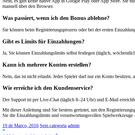
Nein, es gibt keine native App in Google Play oder App Store. Sie nu
manuell über den Browser.
Was passiert, wenn ich den Bonus ablehne?
Sie können beim Registrierungsprozess oder bei der ersten Einzah
Gibt es Limits für Einzahlungen?
Ja, Sie können Einzahlungslimits selbst festlegen (täglich, wöchentlic
Kann ich mehrere Konten erstellen?
Nein, das ist nicht erlaubt. Jeder Spieler darf nur ein Konto besitze
Wie erreiche ich den Kundenservice?
Der Support ist per Live-Chat (täglich 8–24 Uhr) und E-Mail erreichba
Mit dieser Anleitung sind Sie bestens gerüstet, um den Registrierun
Sie die Einzahlungslimits und verantwortungsvollen Spielwerkzeuge –
19 de Março, 2016
Sem categoria
admin