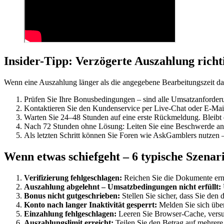
Insider-Tipp: Verzögerte Auszahlung rich
Wenn eine Auszahlung länger als die angegebene Bearbeitungszeit dau
Prüfen Sie Ihre Bonusbedingungen – sind alle Umsatzanforderu
Kontaktieren Sie den Kundenservice per Live-Chat oder E-Mai
Warten Sie 24–48 Stunden auf eine erste Rückmeldung. Bleibt di
Nach 72 Stunden ohne Lösung: Leiten Sie eine Beschwerde an 
Als letzten Schritt können Sie Foren wie AskGamblers nutzen – 
Wenn etwas schiefgeht – 6 typische Szenar
Verifizierung fehlgeschlagen:
Reichen Sie die Dokumente erneu
Auszahlung abgelehnt – Umsatzbedingungen nicht erfüllt:
Bonus nicht gutgeschrieben:
Stellen Sie sicher, dass Sie de
Konto nach langer Inaktivität gesperrt:
Melden Sie sich über
Einzahlung fehlgeschlagen:
Leeren Sie Browser-Cache, versu
Auszahlungslimit erreicht:
Teilen Sie den Betrag auf mehrere 