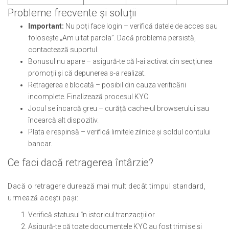
Probleme frecvente și soluții
Important:
Nu poți face login – verifică datele de acces sau
folosește „Am uitat parola”. Dacă problema persistă,
contactează suportul.
Bonusul nu apare – asigură-te că l-ai activat din secțiunea
promoții și că depunerea s-a realizat.
Retragerea e blocată – posibil din cauza verificării
incomplete. Finalizează procesul KYC.
Jocul se încarcă greu – curăță cache-ul browserului sau
încearcă alt dispozitiv.
Plata e respinsă – verifică limitele zilnice și soldul contului
bancar.
Ce faci dacă retragerea întârzie?
Dacă o retragere durează mai mult decât timpul standard,
urmează acești pași:
Verifică statusul în istoricul tranzacțiilor.
Asigură-te că toate documentele KYC au fost trimise și