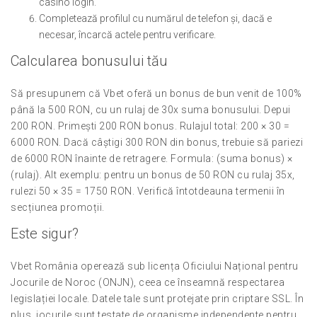
casino login.
Completează profilul cu numărul de telefon și, dacă e
necesar, încarcă actele pentru verificare.
Calcularea bonusului tău
Să presupunem că Vbet oferă un bonus de bun venit de 100%
până la 500 RON, cu un rulaj de 30x suma bonusului. Depui
200 RON. Primești 200 RON bonus. Rulajul total: 200 × 30 =
6000 RON. Dacă câștigi 300 RON din bonus, trebuie să pariezi
de 6000 RON înainte de retragere. Formula: (suma bonus) ×
(rulaj). Alt exemplu: pentru un bonus de 50 RON cu rulaj 35x,
rulezi 50 × 35 = 1750 RON. Verifică întotdeauna termenii în
secțiunea promoții.
Este sigur?
Vbet România operează sub licența Oficiului Național pentru
Jocurile de Noroc (ONJN), ceea ce înseamnă respectarea
legislației locale. Datele tale sunt protejate prin criptare SSL. În
plus, jocurile sunt testate de organisme independente pentru