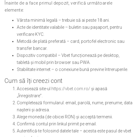
Înainte de a face primul depozit, verifică următoarele
elemente:
Vârsta minimă legală – trebuie să ai peste 18 ani.
Acte de identitate valabile – buletin sau pașaport, pentru
verificare KYC.
Metodă de plată preferată – card, portofel electronic sau
transfer bancar.
Dispozitiv compatibil – Vbet funcționează pe desktop,
tabletă și mobil prin browser sau PWA.
Stabilitate internet – o conexiune bună previne întreruperile.
Cum să îți creezi cont
Accesează site-ul
https://vbet.com.ro/
și apasă
„Înregistrare”.
Completează formularul: email, parolă, nume, prenume, data
nașterii și adresa.
Alege moneda (de obicei RON) și acceptă termenii.
Confirmă contul prin linkul primit pe email.
Autentifică-te folosind datele tale – acesta este pasul de vbet