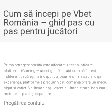
Cum să începi pe Vbet
România – ghid pas cu
pas pentru jucători
Prima retragere reușită este adevăratul test al oricărei
platforme iGaming — acest ghid îți arată cum să îl treci.
Indiferent dacă ești la început cu jocurile online sau ai deja
experiență, platformele precum Vbet România oferă un mediu
sigur și variat. Vei învăța pașii esențiali: înregistrare, bonusuri,
metode de plată și depanare.
Pregătirea contului