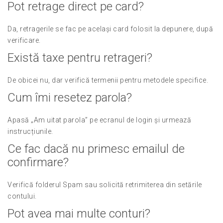
Pot retrage direct pe card?
Da, retragerile se fac pe același card folosit la depunere, după
verificare.
Există taxe pentru retrageri?
De obicei nu, dar verifică termenii pentru metodele specifice.
Cum îmi resetez parola?
Apasă „Am uitat parola” pe ecranul de login și urmează
instrucțiunile.
Ce fac dacă nu primesc emailul de
confirmare?
Verifică folderul Spam sau solicită retrimiterea din setările
contului.
Pot avea mai multe conturi?