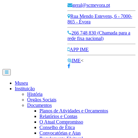
geral@scmevora.pt
Rua Mendo Estevens, 6 - 7000-
865 - Évora
266 748 830 (Chamada para a
rede fixa nacional)
APP IME
IME
<
Museu
Instituição
História
Órgãos Sociais
Documentos
Planos de Atividades e Orçamentos
Relatórios e Contas
O Atual Compromisso
Conselho de Ética
Convocatórias e Atas