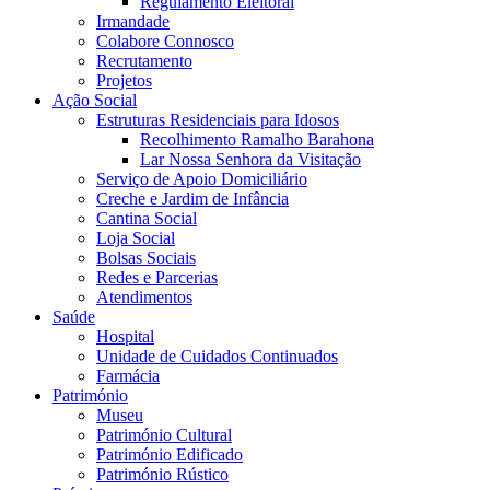
Regulamento Eleitoral
Irmandade
Colabore Connosco
Recrutamento
Projetos
Ação Social
Estruturas Residenciais para Idosos
Recolhimento Ramalho Barahona
Lar Nossa Senhora da Visitação
Serviço de Apoio Domiciliário
Creche e Jardim de Infância
Cantina Social
Loja Social
Bolsas Sociais
Redes e Parcerias
Atendimentos
Saúde
Hospital
Unidade de Cuidados Continuados
Farmácia
Património
Museu
Património Cultural
Património Edificado
Património Rústico