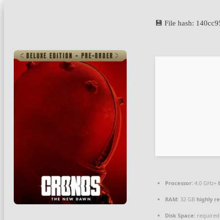
💾 File hash: 140c
Processor:
4.0 GHz+
RAM:
32 GB
highly 
Disk Space:
required: