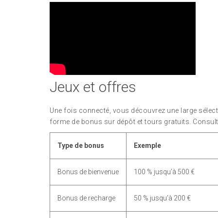
Jeux et offres
Une fois connecté, vous découvrez une large sélect
forme de bonus sur dépôt et tours gratuits. Consult
Type de bonus
Exemple
Bonus de bienvenue
100 % jusqu’à 500 €
Bonus de recharge
50 % jusqu’à 200 €