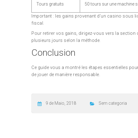
Tours gratuits
50 tours sur une machine s
Important : les gains provenant d’un casino sous l
fiscal.
Pour retirer vos gains, dirigez-vous vers la section 
plusieurs jours selon la méthode.
Conclusion
Ce guide vous a montré les étapes essentielles pour 
de jouer de manière responsable.
9 de Maio, 2018
Sem categoria