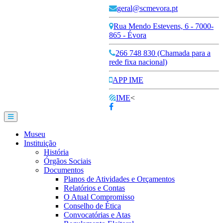
geral@scmevora.pt
Rua Mendo Estevens, 6 - 7000-
865 - Évora
266 748 830 (Chamada para a
rede fixa nacional)
APP IME
IME
<
Museu
Instituição
História
Órgãos Sociais
Documentos
Planos de Atividades e Orçamentos
Relatórios e Contas
O Atual Compromisso
Conselho de Ética
Convocatórias e Atas