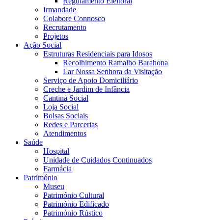
Regulamento Eleitoral
Irmandade
Colabore Connosco
Recrutamento
Projetos
Ação Social
Estruturas Residenciais para Idosos
Recolhimento Ramalho Barahona
Lar Nossa Senhora da Visitação
Serviço de Apoio Domiciliário
Creche e Jardim de Infância
Cantina Social
Loja Social
Bolsas Sociais
Redes e Parcerias
Atendimentos
Saúde
Hospital
Unidade de Cuidados Continuados
Farmácia
Património
Museu
Património Cultural
Património Edificado
Património Rústico