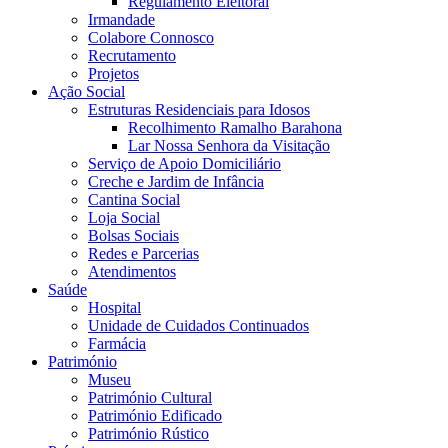
Regulamento Eleitoral
Irmandade
Colabore Connosco
Recrutamento
Projetos
Ação Social
Estruturas Residenciais para Idosos
Recolhimento Ramalho Barahona
Lar Nossa Senhora da Visitação
Serviço de Apoio Domiciliário
Creche e Jardim de Infância
Cantina Social
Loja Social
Bolsas Sociais
Redes e Parcerias
Atendimentos
Saúde
Hospital
Unidade de Cuidados Continuados
Farmácia
Património
Museu
Património Cultural
Património Edificado
Património Rústico