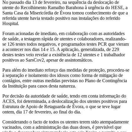
No passado dia 13 de fevereiro, na sequência da deslocação de
utente do Recolhimento Ramalho Barahona à urgência do HESE, a
Santa Casa da Misericórdia de Évora tomou conhecimento de que a
referida utente havia testado positivo nas instalações do referido
Hospital.
Foram acionadas de imediato, em colaboração com as autoridades
de saúde, a testagem rápida de utentes e colaboradores, realizando-
se 126 testes todos negativos, e programados testes PCR que vieram
a acontecer nos dias 14 e 15. A aplicação, generalizada, de 229
destes testes veio revelar a existência de 12 utentes e 1 trabalhador
positivos ao SarsCov2, apesar de assintomáticos.
Para além do imediato reforço das medidas de proteção, procedeu-se
à separação e isolamento dos idosos como forma de mitigação de
contágios, entre outras medidas previstas no Plano de Contingência
da Instituição para casos desta natureza.
Por decisão da autoridade de saúde, tendo em conta informação do
ACES, foi determinada, a deslocalização dos utentes positivos para
Estrutura de Apoio de Retaguarda de Évora, o que se teve lugar
ontem, dia 17 de fevereiro, ao final do dia.
Considerando o facto de todos os utentes terem sido atempadamente
vacinados, com a administração das duas doses, é previsível que