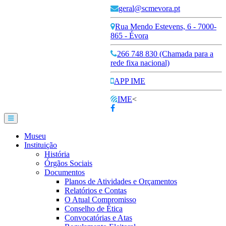
geral@scmevora.pt
Rua Mendo Estevens, 6 - 7000-
865 - Évora
266 748 830 (Chamada para a
rede fixa nacional)
APP IME
IME
<
Museu
Instituição
História
Órgãos Sociais
Documentos
Planos de Atividades e Orçamentos
Relatórios e Contas
O Atual Compromisso
Conselho de Ética
Convocatórias e Atas