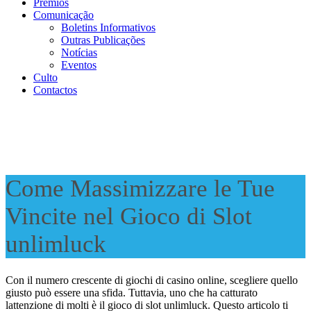
Prémios
Comunicação
Boletins Informativos
Outras Publicações
Notícias
Eventos
Culto
Contactos
Come Massimizzare le Tue
Vincite nel Gioco di Slot
unlimluck
Con il numero crescente di giochi di casino online, scegliere quello
giusto può essere una sfida. Tuttavia, uno che ha catturato
lattenzione di molti è il gioco di slot unlimluck. Questo articolo ti