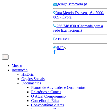
geral@scmevora.pt
Rua Mendo Estevens, 6 - 7000-
865 - Évora
266 748 830 (Chamada para a
rede fixa nacional)
APP IME
IME
<
Museu
Instituição
História
Órgãos Sociais
Documentos
Planos de Atividades e Orçamentos
Relatórios e Contas
O Atual Compromisso
Conselho de Ética
Convocatórias e Atas