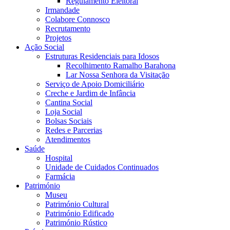
Regulamento Eleitoral
Irmandade
Colabore Connosco
Recrutamento
Projetos
Ação Social
Estruturas Residenciais para Idosos
Recolhimento Ramalho Barahona
Lar Nossa Senhora da Visitação
Serviço de Apoio Domiciliário
Creche e Jardim de Infância
Cantina Social
Loja Social
Bolsas Sociais
Redes e Parcerias
Atendimentos
Saúde
Hospital
Unidade de Cuidados Continuados
Farmácia
Património
Museu
Património Cultural
Património Edificado
Património Rústico