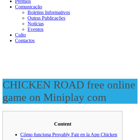
Prémios
Comunicação
Boletins Informativos
Outras Publicações
Notícias
Eventos
Culto
Contactos
CHICKEN ROAD free online
game on Miniplay com
Content
Cómo funciona Provably Fair en la App Chicken