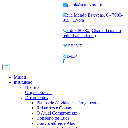
geral@scmevora.pt
Rua Mendo Estevens, 6 - 7000-
865 - Évora
266 748 830 (Chamada para a
rede fixa nacional)
APP IME
IME
<
Museu
Instituição
História
Órgãos Sociais
Documentos
Planos de Atividades e Orçamentos
Relatórios e Contas
O Atual Compromisso
Conselho de Ética
Convocatórias e Atas