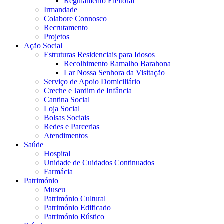
Regulamento Eleitoral
Irmandade
Colabore Connosco
Recrutamento
Projetos
Ação Social
Estruturas Residenciais para Idosos
Recolhimento Ramalho Barahona
Lar Nossa Senhora da Visitação
Serviço de Apoio Domiciliário
Creche e Jardim de Infância
Cantina Social
Loja Social
Bolsas Sociais
Redes e Parcerias
Atendimentos
Saúde
Hospital
Unidade de Cuidados Continuados
Farmácia
Património
Museu
Património Cultural
Património Edificado
Património Rústico