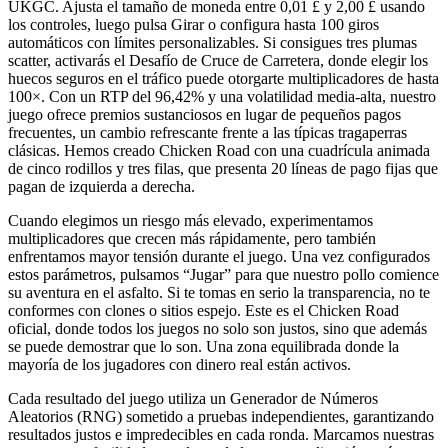
UKGC. Ajusta el tamaño de moneda entre 0,01 £ y 2,00 £ usando
los controles, luego pulsa Girar o configura hasta 100 giros
automáticos con límites personalizables. Si consigues tres plumas
scatter, activarás el Desafío de Cruce de Carretera, donde elegir los
huecos seguros en el tráfico puede otorgarte multiplicadores de hasta
100×. Con un RTP del 96,42% y una volatilidad media-alta, nuestro
juego ofrece premios sustanciosos en lugar de pequeños pagos
frecuentes, un cambio refrescante frente a las típicas tragaperras
clásicas. Hemos creado Chicken Road con una cuadrícula animada
de cinco rodillos y tres filas, que presenta 20 líneas de pago fijas que
pagan de izquierda a derecha.
Cuando elegimos un riesgo más elevado, experimentamos
multiplicadores que crecen más rápidamente, pero también
enfrentamos mayor tensión durante el juego. Una vez configurados
estos parámetros, pulsamos “Jugar” para que nuestro pollo comience
su aventura en el asfalto. Si te tomas en serio la transparencia, no te
conformes con clones o sitios espejo. Este es el Chicken Road
oficial, donde todos los juegos no solo son justos, sino que además
se puede demostrar que lo son. Una zona equilibrada donde la
mayoría de los jugadores con dinero real están activos.
Cada resultado del juego utiliza un Generador de Números
Aleatorios (RNG) sometido a pruebas independientes, garantizando
resultados justos e impredecibles en cada ronda. Marcamos nuestras