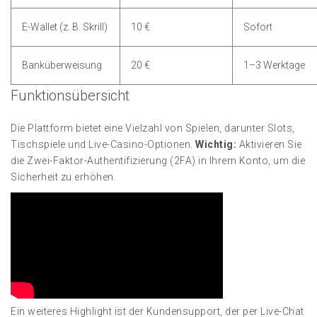
E-Wallet (z. B. Skrill)
10 €
Sofort
Banküberweisung
20 €
1–3 Werktage
Funktionsübersicht
Die Plattform bietet eine Vielzahl von Spielen, darunter Slots,
Tischspiele und Live-Casino-Optionen.
Wichtig:
Aktivieren Sie
die Zwei-Faktor-Authentifizierung (2FA) in Ihrem Konto, um die
Sicherheit zu erhöhen.
Ein weiteres Highlight ist der Kundensupport, der per Live-Chat