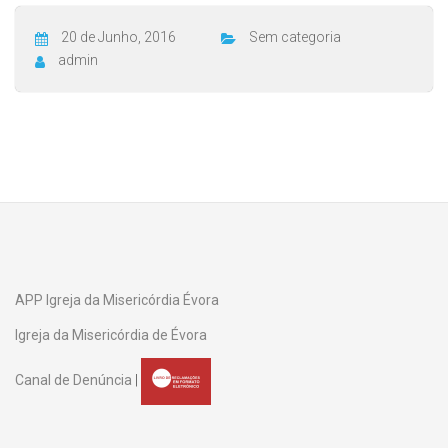
20 de Junho, 2016
Sem categoria
admin
APP Igreja da Misericórdia Évora
Igreja da Misericórdia de Évora
Canal de Denúncia
|