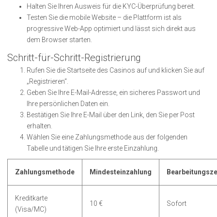
Halten Sie Ihren Ausweis für die KYC-Überprüfung bereit.
Testen Sie die mobile Website – die Plattform ist als
progressive Web-App optimiert und lässt sich direkt aus
dem Browser starten.
Schritt-für-Schritt-Registrierung
Rufen Sie die Startseite des Casinos auf und klicken Sie auf
„Registrieren“.
Geben Sie Ihre E-Mail-Adresse, ein sicheres Passwort und
Ihre persönlichen Daten ein.
Bestätigen Sie Ihre E-Mail über den Link, den Sie per Post
erhalten.
Wählen Sie eine Zahlungsmethode aus der folgenden
Tabelle und tätigen Sie Ihre erste Einzahlung.
Zahlungsmethode
Mindesteinzahlung
Bearbeitungsze
Kreditkarte
10 €
Sofort
(Visa/MC)