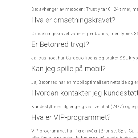
Det avhenger av metoden: Trustly tar 0–24 timer, m
Hva er omsetningskravet?
Omsetningskravet varierer per bonus, men typisk 3
Er Betonred trygt?
Ja, casinoet har Curaçao-lisens og bruker SSL-krypt
Kan jeg spille på mobil?
Ja, Betonred har en mobiloptimalisert nettside og 
Hvordan kontakter jeg kundestøt
Kundestøtte er tilgjengelig via live chat (24/7) og e-
Hva er VIP-programmet?
VIP-programmet har flere nivåer (Bronse, Sølv, Gull