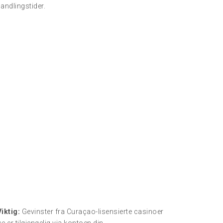
andlingstider.
Viktig:
Gevinster fra Curaçao-lisensierte casinoer