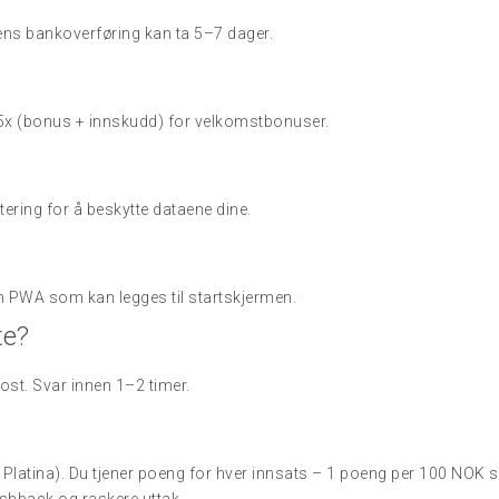
ens bankoverføring kan ta 5–7 dager.
5x (bonus + innskudd) for velkomstbonuser.
ering for å beskytte dataene dine.
en PWA som kan legges til startskjermen.
te?
post. Svar innen 1–2 timer.
, Platina). Du tjener poeng for hver innsats – 1 poeng per 100 NOK 