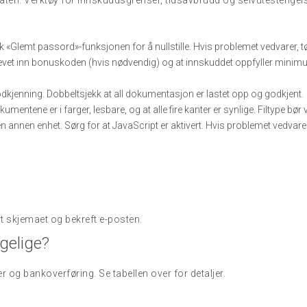
aten. Verktøy for innskuddsgrenser, tidsavbrudd og selvutestengelse 
k «Glemt passord»-funksjonen for å nullstille. Hvis problemet vedvarer, t
revet inn bonuskoden (hvis nødvendig) og at innskuddet oppfyller minim
godkjenning. Dobbeltsjekk at all dokumentasjon er lastet opp og godkjent.
umentene er i farger, lesbare, og at alle fire kanter er synlige. Filtype bør
en annen enhet. Sørg for at JavaScript er aktivert. Hvis problemet vedvar
ut skjemaet og bekreft e-posten.
ngelige?
er og bankoverføring. Se tabellen over for detaljer.