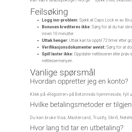
kan være skattepliktige i Norge – sjekk med Skatteet
Feilsøking
Logg inn-problem:
Sjekk at Caps Lock er av. Bru
Bonusen krediteres ikke:
Sørg for at du har sk
innen 10 minutter.
Uttak henger:
Uttak kan ta opptil 72 timer etter 
Verifikasjonsdokumenter avvist:
Sørg for at dok
Spill laster ikke:
Oppdater nettleseren eller prøv 
nettlesermenyen.
Vanlige spørsmål
Hvordan oppretter jeg en konto?
Klikk på «Registrer» på Betonreds hjemmeside, fyll 
Hvilke betalingsmetoder er tilgje
Du kan bruke Visa, Mastercard, Trustly, Skrill, Netell
Hvor lang tid tar en utbetaling?