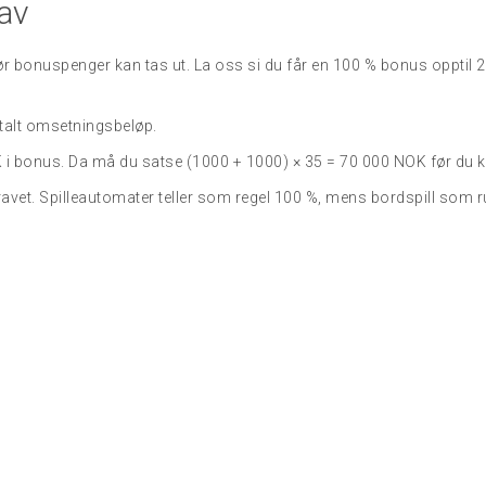
av
før bonuspenger kan tas ut. La oss si du får en 100 % bonus oppti
talt omsetningsbeløp.
i bonus. Da må du satse (1000 + 1000) × 35 = 70 000 NOK før du ka
skravet. Spilleautomater teller som regel 100 %, mens bordspill som ru