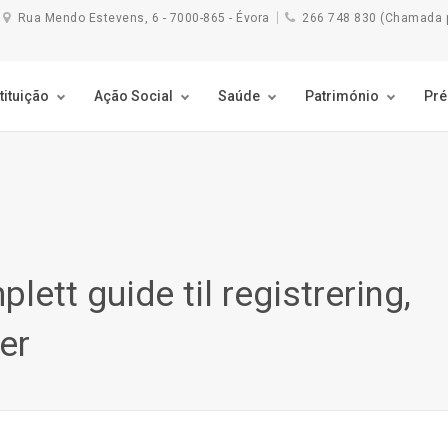
Rua Mendo Estevens, 6 - 7000-865 - Évora
266 748 830 (Chamada pa
tituição
Ação Social
Saúde
Património
Pr
ett guide til registrering,
er