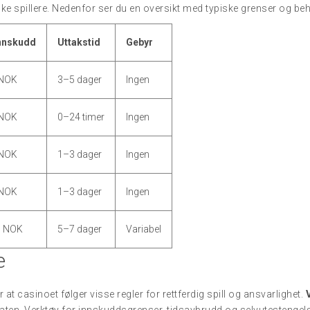
ke spillere. Nedenfor ser du en oversikt med typiske grenser og beh
nnskudd
Uttakstid
Gebyr
 NOK
3–5 dager
Ingen
 NOK
0–24 timer
Ingen
 NOK
1–3 dager
Ingen
 NOK
1–3 dager
Ingen
0 NOK
5–7 dager
Variabel
e
at casinoet følger visse regler for rettferdig spill og ansvarlighet.