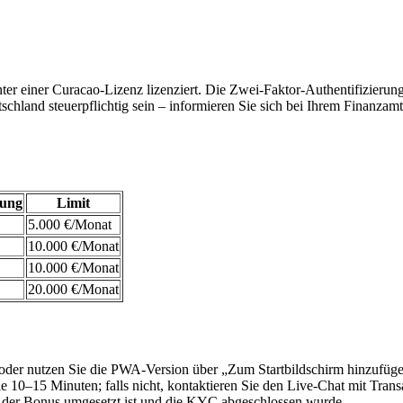
ter einer Curacao-Lizenz lizenziert. Die Zwei-Faktor-Authentifizierun
chland steuerpflichtig sein – informieren Sie sich bei Ihrem Finanz
lung
Limit
5.000 €/Monat
10.000 €/Monat
10.000 €/Monat
20.000 €/Monat
oder nutzen Sie die PWA-Version über „Zum Startbildschirm hinzufüge
 10–15 Minuten; falls nicht, kontaktieren Sie den Live-Chat mit Trans
 der Bonus umgesetzt ist und die KYC abgeschlossen wurde.