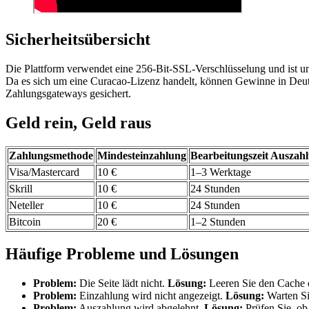
Sicherheitsübersicht
Die Plattform verwendet eine 256-Bit-SSL-Verschlüsselung und ist un
Da es sich um eine Curacao-Lizenz handelt, können Gewinne in Deuts
Zahlungsgateways gesichert.
Geld rein, Geld raus
Zahlungsmethode
Mindesteinzahlung
Bearbeitungszeit Auszah
Visa/Mastercard
10 €
1–3 Werktage
Skrill
10 €
24 Stunden
Neteller
10 €
24 Stunden
Bitcoin
20 €
1–2 Stunden
Häufige Probleme und Lösungen
Problem:
Die Seite lädt nicht.
Lösung:
Leeren Sie den Cache 
Problem:
Einzahlung wird nicht angezeigt.
Lösung:
Warten Sie
Problem:
Auszahlung wird abgelehnt.
Lösung:
Prüfen Sie, ob