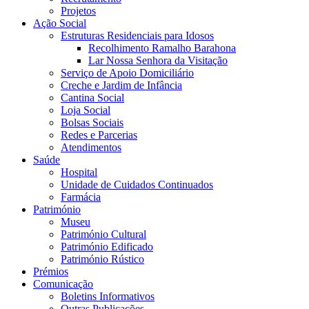
Projetos
Ação Social
Estruturas Residenciais para Idosos
Recolhimento Ramalho Barahona
Lar Nossa Senhora da Visitação
Serviço de Apoio Domiciliário
Creche e Jardim de Infância
Cantina Social
Loja Social
Bolsas Sociais
Redes e Parcerias
Atendimentos
Saúde
Hospital
Unidade de Cuidados Continuados
Farmácia
Património
Museu
Património Cultural
Património Edificado
Património Rústico
Prémios
Comunicação
Boletins Informativos
Outras Publicações