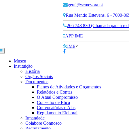
geral@scmevora.pt
Rua Mendo Estevens, 6 - 7000-86
266 748 830 (Chamada para a rede
APP IME
IME
<
Museu
Instituição
História
Órgãos Sociais
Documentos
Planos de Atividades e Orçamentos
Relatórios e Contas
O Atual Compromisso
Conselho de Ética
Convocatórias e Atas
Regulamento Eleitoral
Irmandade
Colabore Connosco
Recrutamento