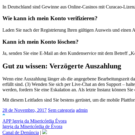
In Deutschland sind Gewinne aus Online-Casinos mit Curacao-Lizenz st
Wie kann ich mein Konto verifizieren?
Laden Sie nach der Registrierung Ihren gültigen Ausweis und einen 
Kann ich mein Konto löschen?
Ja, senden Sie eine E-Mail an den Kundenservice mit dem Betreff „Ko
Gut zu wissen: Verzögerte Auszahlung
Wenn eine Auszahlung länger als die angegebene Bearbeitungszeit daue
erfüllt sind. (3) Wenden Sie sich per Live-Chat an den Support – hal
werden, fordern Sie eine Eskalation an. Als letzte Instanz können S
Mit diesem Leitfaden sind Sie bestens gerüstet, um die mobile Plattfo
28 de Novembro, 2017
Sem categoria
admin
APP Igreja da Misericórdia Évora
Igreja da Misericórdia de Évora
Canal de Denúncia
|