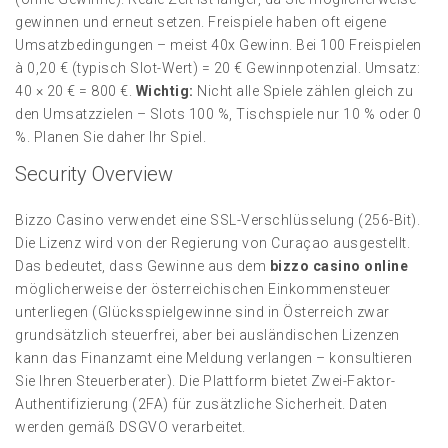
gewinnen und erneut setzen. Freispiele haben oft eigene
Umsatzbedingungen – meist 40x Gewinn. Bei 100 Freispielen
à 0,20 € (typisch Slot-Wert) = 20 € Gewinnpotenzial. Umsatz:
40 × 20 € = 800 €.
Wichtig:
Nicht alle Spiele zählen gleich zu
den Umsatzzielen – Slots 100 %, Tischspiele nur 10 % oder 0
%. Planen Sie daher Ihr Spiel.
Security Overview
Bizzo Casino verwendet eine SSL-Verschlüsselung (256-Bit).
Die Lizenz wird von der Regierung von Curaçao ausgestellt.
Das bedeutet, dass Gewinne aus dem
bizzo casino online
möglicherweise der österreichischen Einkommensteuer
unterliegen (Glücksspielgewinne sind in Österreich zwar
grundsätzlich steuerfrei, aber bei ausländischen Lizenzen
kann das Finanzamt eine Meldung verlangen – konsultieren
Sie Ihren Steuerberater). Die Plattform bietet Zwei-Faktor-
Authentifizierung (2FA) für zusätzliche Sicherheit. Daten
werden gemäß DSGVO verarbeitet.