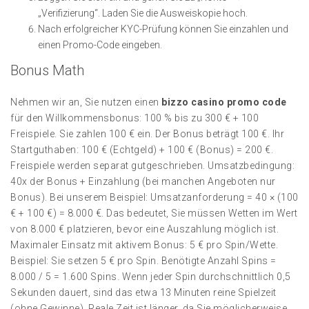
„Verifizierung“. Laden Sie die Ausweiskopie hoch.
Nach erfolgreicher KYC-Prüfung können Sie einzahlen und
einen Promo-Code eingeben.
Bonus Math
Nehmen wir an, Sie nutzen einen
bizzo casino promo code
für den Willkommensbonus: 100 % bis zu 300 € + 100
Freispiele. Sie zahlen 100 € ein. Der Bonus beträgt 100 €. Ihr
Startguthaben: 100 € (Echtgeld) + 100 € (Bonus) = 200 €.
Freispiele werden separat gutgeschrieben. Umsatzbedingung:
40x der Bonus + Einzahlung (bei manchen Angeboten nur
Bonus). Bei unserem Beispiel: Umsatzanforderung = 40 × (100
€ + 100 €) = 8.000 €. Das bedeutet, Sie müssen Wetten im Wert
von 8.000 € platzieren, bevor eine Auszahlung möglich ist.
Maximaler Einsatz mit aktivem Bonus: 5 € pro Spin/Wette.
Beispiel: Sie setzen 5 € pro Spin. Benötigte Anzahl Spins =
8.000 / 5 = 1.600 Spins. Wenn jeder Spin durchschnittlich 0,5
Sekunden dauert, sind das etwa 13 Minuten reine Spielzeit
(ohne Gewinne). Reale Zeit ist länger, da Sie möglicherweise