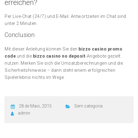
erreichen?
Per Live-Chat (24/7) und E-Mail. Antwortzeiten im Chat sind
unter 2 Minuten.
Conclusion
Mit dieser Anleitung können Sie den
bizzo casino promo
code
und die
bizzo casino no deposit
-Angebote gezielt
nutzen. Merken Sie sich die Umsatzberechnungen und die
Sicherheitshinweise – dann steht einem erfolgreichen
Spielerlebnis nichts im Wege.
28 de Maio, 2015
Sem categoria
admin