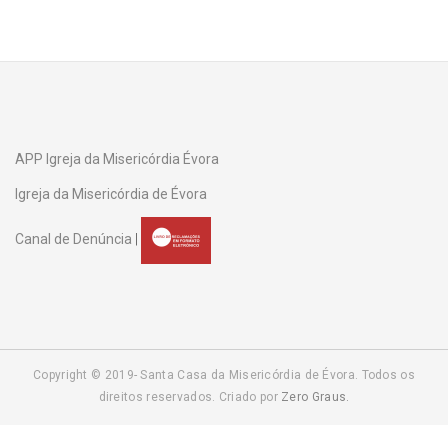
APP Igreja da Misericórdia Évora
Igreja da Misericórdia de Évora
Canal de Denúncia
|
Copyright © 2019- Santa Casa da Misericórdia de Évora. Todos os
direitos reservados. Criado por
Zero Graus.