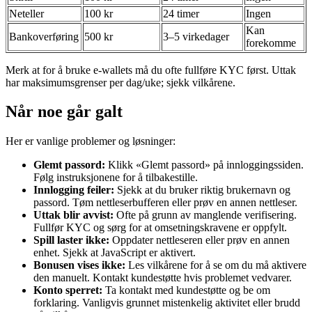
Neteller
100 kr
24 timer
Ingen
Kan
Bankoverføring
500 kr
3–5 virkedager
forekomme
Merk at for å bruke e-wallets må du ofte fullføre KYC først. Uttak
har maksimumsgrenser per dag/uke; sjekk vilkårene.
Når noe går galt
Her er vanlige problemer og løsninger:
Glemt passord:
Klikk «Glemt passord» på innloggingssiden.
Følg instruksjonene for å tilbakestille.
Innlogging feiler:
Sjekk at du bruker riktig brukernavn og
passord. Tøm nettleserbufferen eller prøv en annen nettleser.
Uttak blir avvist:
Ofte på grunn av manglende verifisering.
Fullfør KYC og sørg for at omsetningskravene er oppfylt.
Spill laster ikke:
Oppdater nettleseren eller prøv en annen
enhet. Sjekk at JavaScript er aktivert.
Bonusen vises ikke:
Les vilkårene for å se om du må aktivere
den manuelt. Kontakt kundestøtte hvis problemet vedvarer.
Konto sperret:
Ta kontakt med kundestøtte og be om
forklaring. Vanligvis grunnet mistenkelig aktivitet eller brudd