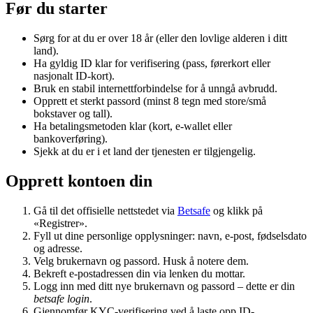
Før du starter
Sørg for at du er over 18 år (eller den lovlige alderen i ditt
land).
Ha gyldig ID klar for verifisering (pass, førerkort eller
nasjonalt ID-kort).
Bruk en stabil internettforbindelse for å unngå avbrudd.
Opprett et sterkt passord (minst 8 tegn med store/små
bokstaver og tall).
Ha betalingsmetoden klar (kort, e-wallet eller
bankoverføring).
Sjekk at du er i et land der tjenesten er tilgjengelig.
Opprett kontoen din
Gå til det offisielle nettstedet via
Betsafe
og klikk på
«Registrer».
Fyll ut dine personlige opplysninger: navn, e-post, fødselsdato
og adresse.
Velg brukernavn og passord. Husk å notere dem.
Bekreft e-postadressen din via lenken du mottar.
Logg inn med ditt nye brukernavn og passord – dette er din
betsafe login
.
Gjennomfør KYC-verifisering ved å laste opp ID-