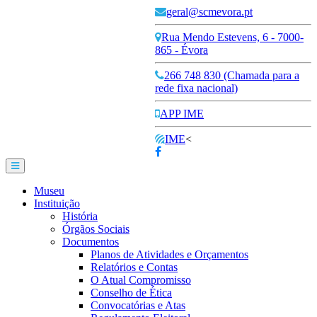
geral@scmevora.pt
Rua Mendo Estevens, 6 - 7000-
865 - Évora
266 748 830 (Chamada para a
rede fixa nacional)
APP IME
IME
<
Museu
Instituição
História
Órgãos Sociais
Documentos
Planos de Atividades e Orçamentos
Relatórios e Contas
O Atual Compromisso
Conselho de Ética
Convocatórias e Atas