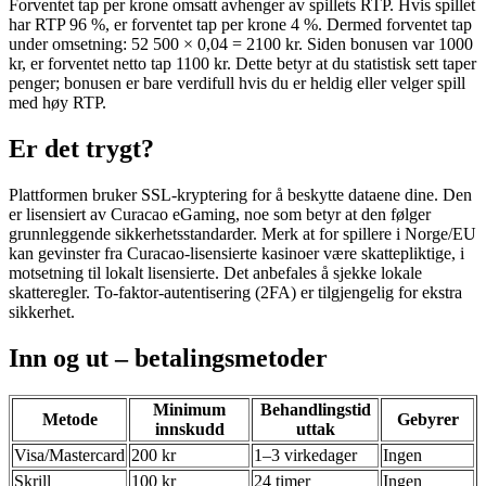
Forventet tap per krone omsatt avhenger av spillets RTP. Hvis spillet
har RTP 96 %, er forventet tap per krone 4 %. Dermed forventet tap
under omsetning: 52 500 × 0,04 = 2100 kr. Siden bonusen var 1000
kr, er forventet netto tap 1100 kr. Dette betyr at du statistisk sett taper
penger; bonusen er bare verdifull hvis du er heldig eller velger spill
med høy RTP.
Er det trygt?
Plattformen bruker SSL-kryptering for å beskytte dataene dine. Den
er lisensiert av Curacao eGaming, noe som betyr at den følger
grunnleggende sikkerhetsstandarder. Merk at for spillere i Norge/EU
kan gevinster fra Curacao-lisensierte kasinoer være skattepliktige, i
motsetning til lokalt lisensierte. Det anbefales å sjekke lokale
skatteregler. To-faktor-autentisering (2FA) er tilgjengelig for ekstra
sikkerhet.
Inn og ut – betalingsmetoder
Minimum
Behandlingstid
Metode
Gebyrer
innskudd
uttak
Visa/Mastercard
200 kr
1–3 virkedager
Ingen
Skrill
100 kr
24 timer
Ingen