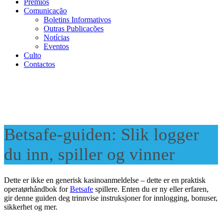
Prémios
Comunicação
Boletins Informativos
Outras Publicações
Notícias
Eventos
Culto
Contactos
Betsafe-guiden: Slik logger
du inn, spiller og vinner
Dette er ikke en generisk kasinoanmeldelse – dette er en praktisk
operatørhåndbok for
Betsafe
spillere. Enten du er ny eller erfaren,
gir denne guiden deg trinnvise instruksjoner for innlogging, bonuser,
sikkerhet og mer.