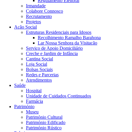
Regulamento Eleitoral
Irmandade
Colabore Connosco
Recrutamento
Projetos
Ação Social
Estruturas Residenciais para Idosos
Recolhimento Ramalho Barahona
Lar Nossa Senhora da Visitação
Serviço de Apoio Domiciliário
Creche e Jardim de Infância
Cantina Social
Loja Social
Bolsas Sociais
Redes e Parcerias
Atendimentos
Saúde
Hospital
Unidade de Cuidados Continuados
Farmácia
Património
Museu
Património Cultural
Património Edificado
Património Rústico