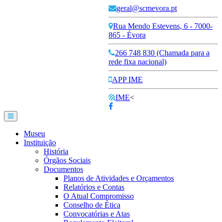
geral@scmevora.pt
Rua Mendo Estevens, 6 - 7000-
865 - Évora
266 748 830 (Chamada para a
rede fixa nacional)
APP IME
IME
<
Museu
Instituição
História
Órgãos Sociais
Documentos
Planos de Atividades e Orçamentos
Relatórios e Contas
O Atual Compromisso
Conselho de Ética
Convocatórias e Atas