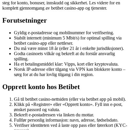
steg for konto, bonuser, innskudd og sikkerhet. Les videre for en
komplett gjennomgang av betibet casino-app og tjenester.
Forutsetninger
Gyldig e-postadresse og mobilnummer for verifisering.
Stabilt internett (minimum 5 Mbit/s) for optimal spilling via
betibet casino-app eller nettleser.
Du må være minst 18 år (eller 21 år i enkelte jurisdiksjoner).
Godta casinoets vilkår og bekreft at du forstår ansvarlig
spilling.
Ha et betalingsmiddel klar: Vipps, kort eller kryptovaluta.
Norsk IP-adresse eller tilgang via VPN kan blokkere konto –
sørg for at du har lovlig tilgang i din region.
Opprett konto hos Betibet
Gå til betibet casino-nettsiden (eller via betibet app på mobil).
Klikk på «Registrer» eller «Opprett konto». Fyll inn e-post,
ønsket passord og valuta.
Bekreft e-postadressen via linken du mottar.
Fullfør personlig informasjon: navn, adresse, fødselsdato.
Verifiser identiteten ved å laste opp pass eller førerkort (KYC-