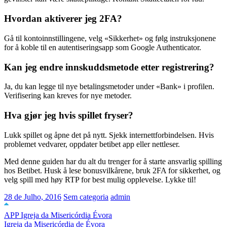
Hvordan aktiverer jeg 2FA?
Gå til kontoinnstillingene, velg «Sikkerhet» og følg instruksjonene
for å koble til en autentiseringsapp som Google Authenticator.
Kan jeg endre innskuddsmetode etter registrering?
Ja, du kan legge til nye betalingsmetoder under «Bank» i profilen.
Verifisering kan kreves for nye metoder.
Hva gjør jeg hvis spillet fryser?
Lukk spillet og åpne det på nytt. Sjekk internettforbindelsen. Hvis
problemet vedvarer, oppdater betibet app eller nettleser.
Med denne guiden har du alt du trenger for å starte ansvarlig spilling
hos Betibet. Husk å lese bonusvilkårene, bruk 2FA for sikkerhet, og
velg spill med høy RTP for best mulig opplevelse. Lykke til!
28 de Julho, 2016
Sem categoria
admin
APP Igreja da Misericórdia Évora
Igreja da Misericórdia de Évora