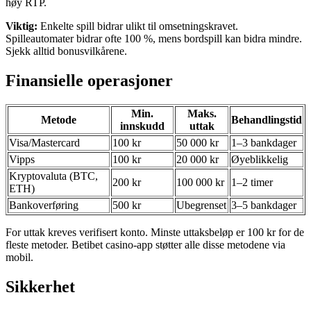
høy RTP.
Viktig:
Enkelte spill bidrar ulikt til omsetningskravet.
Spilleautomater bidrar ofte 100 %, mens bordspill kan bidra mindre.
Sjekk alltid bonusvilkårene.
Finansielle operasjoner
Min.
Maks.
Metode
Behandlingstid
innskudd
uttak
Visa/Mastercard
100 kr
50 000 kr
1–3 bankdager
Vipps
100 kr
20 000 kr
Øyeblikkelig
Kryptovaluta (BTC,
200 kr
100 000 kr
1–2 timer
ETH)
Bankoverføring
500 kr
Ubegrenset
3–5 bankdager
For uttak kreves verifisert konto. Minste uttaksbeløp er 100 kr for de
fleste metoder. Betibet casino-app støtter alle disse metodene via
mobil.
Sikkerhet