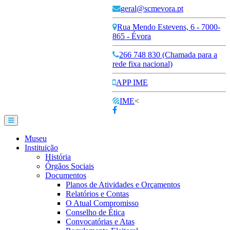
geral@scmevora.pt
Rua Mendo Estevens, 6 - 7000-
865 - Évora
266 748 830 (Chamada para a
rede fixa nacional)
APP IME
IME
<
Museu
Instituição
História
Órgãos Sociais
Documentos
Planos de Atividades e Orçamentos
Relatórios e Contas
O Atual Compromisso
Conselho de Ética
Convocatórias e Atas