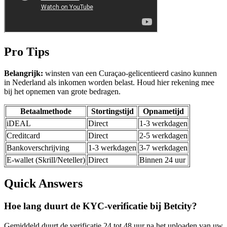
Pro Tips
Belangrijk:
winsten van een Curaçao-gelicentieerd casino kunnen
in Nederland als inkomen worden belast. Houd hier rekening mee
bij het opnemen van grote bedragen.
Betaalmethode
Stortingstijd
Opnametijd
iDEAL
Direct
1-3 werkdagen
Creditcard
Direct
2-5 werkdagen
Bankoverschrijving
1-3 werkdagen
3-7 werkdagen
E-wallet (Skrill/Neteller)
Direct
Binnen 24 uur
Quick Answers
Hoe lang duurt de KYC-verificatie bij Betcity?
Gemiddeld duurt de verificatie 24 tot 48 uur na het uploaden van uw