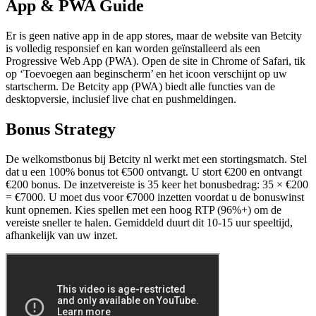
App & PWA Guide
Er is geen native app in de app stores, maar de website van Betcity
is volledig responsief en kan worden geïnstalleerd als een
Progressive Web App (PWA). Open de site in Chrome of Safari, tik
op ‘Toevoegen aan beginscherm’ en het icoon verschijnt op uw
startscherm. De Betcity app (PWA) biedt alle functies van de
desktopversie, inclusief live chat en pushmeldingen.
Bonus Strategy
De welkomstbonus bij Betcity nl werkt met een stortingsmatch. Stel
dat u een 100% bonus tot €500 ontvangt. U stort €200 en ontvangt
€200 bonus. De inzetvereiste is 35 keer het bonusbedrag: 35 × €200
= €7000. U moet dus voor €7000 inzetten voordat u de bonuswinst
kunt opnemen. Kies spellen met een hoog RTP (96%+) om de
vereiste sneller te halen. Gemiddeld duurt dit 10-15 uur speeltijd,
afhankelijk van uw inzet.