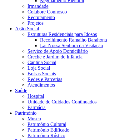
Regulamento Eleitoral
Irmandade
Colabore Connosco
Recrutamento
Projetos
Ação Social
Estruturas Residenciais para Idosos
Recolhimento Ramalho Barahona
Lar Nossa Senhora da Visitação
Serviço de Apoio Domiciliário
Creche e Jardim de Infância
Cantina Social
Loja Social
Bolsas Sociais
Redes e Parcerias
Atendimentos
Saúde
Hospital
Unidade de Cuidados Continuados
Farmácia
Património
Museu
Património Cultural
Património Edificado
Património Rústico