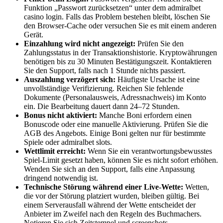
Funktion „Passwort zurücksetzen“ unter dem admiralbet
casino login. Falls das Problem bestehen bleibt, löschen Sie
den Browser-Cache oder versuchen Sie es mit einem anderen
Gerät.
Einzahlung wird nicht angezeigt:
Prüfen Sie den
Zahlungsstatus in der Transaktionshistorie. Kryptowährungen
benötigen bis zu 30 Minuten Bestätigungszeit. Kontaktieren
Sie den Support, falls nach 1 Stunde nichts passiert.
Auszahlung verzögert sich:
Häufigste Ursache ist eine
unvollständige Verifizierung. Reichen Sie fehlende
Dokumente (Personalausweis, Adressnachweis) im Konto
ein. Die Bearbeitung dauert dann 24–72 Stunden.
Bonus nicht aktiviert:
Manche Boni erfordern einen
Bonuscode oder eine manuelle Aktivierung. Prüfen Sie die
AGB des Angebots. Einige Boni gelten nur für bestimmte
Spiele oder admiralbet slots.
Wettlimit erreicht:
Wenn Sie ein verantwortungsbewusstes
Spiel-Limit gesetzt haben, können Sie es nicht sofort erhöhen.
Wenden Sie sich an den Support, falls eine Anpassung
dringend notwendig ist.
Technische Störung während einer Live-Wette:
Wetten,
die vor der Störung platziert wurden, bleiben gültig. Bei
einem Serverausfall während der Wette entscheidet der
Anbieter im Zweifel nach den Regeln des Buchmachers.
Notieren Sie sich Zeitstempel und screenshots.