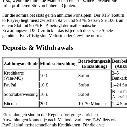
1,80, wenn die führende Mannschaft ein Tor schießt. Wetten Sie
früh, profitieren Sie von höheren Quoten.
Für die admiralbet slots gelten ähnliche Prinzipien: Der RTP (Return
to Player) liegt meist zwischen 92 % und 98 %. Setzen Sie 100 € an
einem Slot mit 96 % RTP, beträgt der mathematische
Erwartungswert 96 € zurück – das ist jedoch über viele Spiele
gemittelt. Kurzfristig sind Verluste oder Gewinne normal.
Deposits & Withdrawals
Bearbeitungszeit
Bearbei
Zahlungsmethode
Mindesteinzahlung
(Einzahlung)
(Ausz
Kreditkarte
2–5
10 €
Sofort
(Visa/MC)
Bankarb
PayPal
10 €
Sofort
1–24 St
Nicht fü
Sofortüberweisung
10 €
Sofort
Auszah
Bitcoin
20 €
10–30 Minuten
1–4 Stu
Einzahlungen sind in der Regel sofort gutgeschrieben.
Auszahlungen können je nach Methode variieren: E-Wallets wie
PayPal sind meist schneller als Kreditkarten. Für die erste