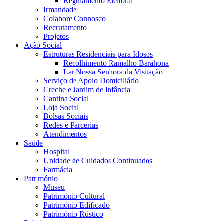
Regulamento Eleitoral
Irmandade
Colabore Connosco
Recrutamento
Projetos
Ação Social
Estruturas Residenciais para Idosos
Recolhimento Ramalho Barahona
Lar Nossa Senhora da Visitação
Serviço de Apoio Domiciliário
Creche e Jardim de Infância
Cantina Social
Loja Social
Bolsas Sociais
Redes e Parcerias
Atendimentos
Saúde
Hospital
Unidade de Cuidados Continuados
Farmácia
Património
Museu
Património Cultural
Património Edificado
Património Rústico