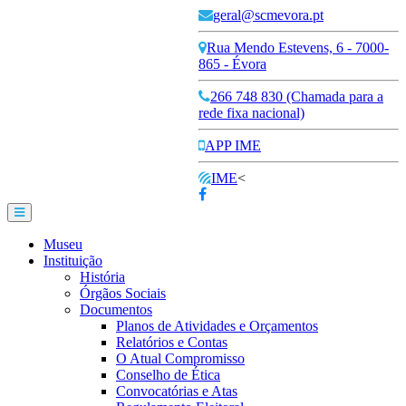
geral@scmevora.pt
Rua Mendo Estevens, 6 - 7000-
865 - Évora
266 748 830 (Chamada para a
rede fixa nacional)
APP IME
IME
<
Museu
Instituição
História
Órgãos Sociais
Documentos
Planos de Atividades e Orçamentos
Relatórios e Contas
O Atual Compromisso
Conselho de Ética
Convocatórias e Atas