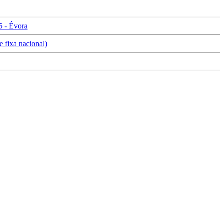
5 - Évora
 fixa nacional)