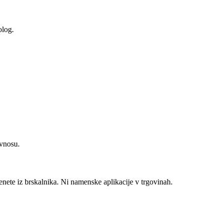
olog.
 vnosu.
nete iz brskalnika. Ni namenske aplikacije v trgovinah.