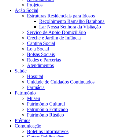
Projetos
Ação Social
Estruturas Residenciais para Idosos
Recolhimento Ramalho Barahona
Lar Nossa Senhora da Visitação
Serviço de Apoio Domiciliário
Creche e Jardim de Infância
Cantina Social
Loja Social
Bolsas Sociais
Redes e Parcerias
Atendimentos
Saúde
Hospital
Unidade de Cuidados Continuados
Farmácia
Património
Museu
Património Cultural
Património Edificado
Património Rústico
Prémios
Comunicação
Boletins Informativos
Outras Publicações