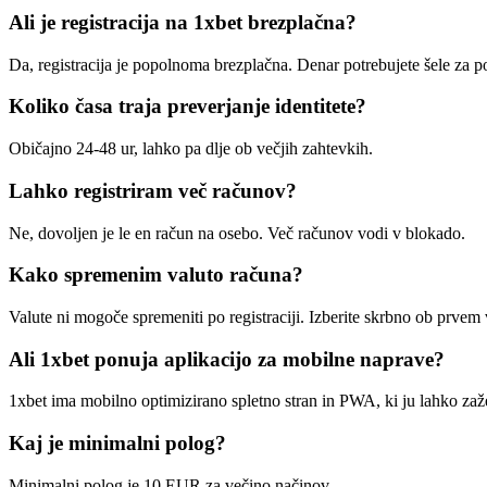
Ali je registracija na 1xbet brezplačna?
Da, registracija je popolnoma brezplačna. Denar potrebujete šele za p
Koliko časa traja preverjanje identitete?
Običajno 24-48 ur, lahko pa dlje ob večjih zahtevkih.
Lahko registriram več računov?
Ne, dovoljen je le en račun na osebo. Več računov vodi v blokado.
Kako spremenim valuto računa?
Valute ni mogoče spremeniti po registraciji. Izberite skrbno ob prvem
Ali 1xbet ponuja aplikacijo za mobilne naprave?
1xbet ima mobilno optimizirano spletno stran in PWA, ki ju lahko zaže
Kaj je minimalni polog?
Minimalni polog je 10 EUR za večino načinov.