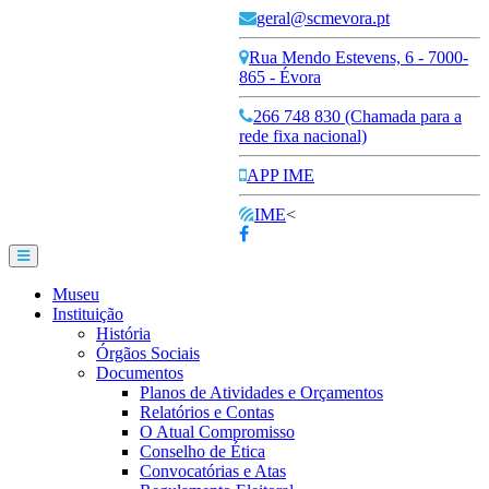
geral@scmevora.pt
Rua Mendo Estevens, 6 - 7000-
865 - Évora
266 748 830 (Chamada para a
rede fixa nacional)
APP IME
IME
<
Museu
Instituição
História
Órgãos Sociais
Documentos
Planos de Atividades e Orçamentos
Relatórios e Contas
O Atual Compromisso
Conselho de Ética
Convocatórias e Atas