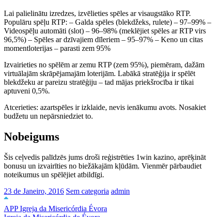
Lai palielinātu izredzes, izvēlieties spēles ar visaugstāko RTP.
Populāru spēļu RTP: – Galda spēles (blekdžeks, rulete) – 97–99% –
Videospēļu automāti (slot) – 96–98% (meklējiet spēles ar RTP virs
96,5%) – Spēles ar dzīvajiem dīleriem – 95–97% – Keno un citas
momentloterijas – parasti zem 95%
Izvairieties no spēlēm ar zemu RTP (zem 95%), piemēram, dažām
virtuālajām skrāpējamajām loterijām. Labākā stratēģija ir spēlēt
blekdžeku ar pareizu stratēģiju – tad mājas priekšrocība ir tikai
aptuveni 0,5%.
Atcerieties: azartspēles ir izklaide, nevis ienākumu avots. Nosakiet
budžetu un nepārsniedziet to.
Nobeigums
Šis ceļvedis palīdzēs jums droši reģistrēties 1win kazino, aprēķināt
bonusu un izvairīties no biežākajām kļūdām. Vienmēr pārbaudiet
noteikumus un spēlējiet atbildīgi.
23 de Janeiro, 2016
Sem categoria
admin
APP Igreja da Misericórdia Évora