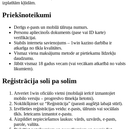
izplatītām kļūdām.
Priekšnoteikumi
Derīgs e-pasts un mobilā tālruņa numurs.
Personu apliecinošs dokuments (pase vai ID karte)
verifikācijai.
Stabils interneta savienojums – 1win kazino darbība ir
atkarīga no tīkla kvalitātes.
Vismaz viena maksājumu metode ar pietiekamu līdzekļu
daudzumu.
Jābūt vismaz 18 gadus vecam (vai vecākam atkarībā no valsts
likumiem).
Reģistrācija soli pa solim
Atveriet 1win oficiālo vietni (mobilajā ierīcē izmantojiet
mobilo versiju – progresīvo tīmekļa lietotni).
Noklikšķiniet uz “Reģistrācija” (parasti augšējā labajā stūrī).
Izvēlieties reģistrācijas veidu: e-pasts, tālrunis vai sociālais
tīkls. Ieteicams izmantot e-pastu.
Aizpildiet nepieciešamos laukus: vārds, uzvārds, e-pasts,
parole, valūta.