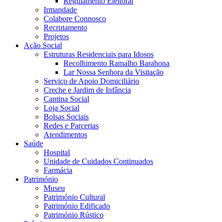
Regulamento Eleitoral
Irmandade
Colabore Connosco
Recrutamento
Projetos
Ação Social
Estruturas Residenciais para Idosos
Recolhimento Ramalho Barahona
Lar Nossa Senhora da Visitação
Serviço de Apoio Domiciliário
Creche e Jardim de Infância
Cantina Social
Loja Social
Bolsas Sociais
Redes e Parcerias
Atendimentos
Saúde
Hospital
Unidade de Cuidados Continuados
Farmácia
Património
Museu
Património Cultural
Património Edificado
Património Rústico