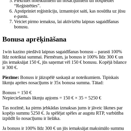
Piekrītiet noteikumiem un nosacījumiem un nospiediet
“Reģistrēties”.
Apstipriniet reģistrāciju, izmantojot saiti, kas nosūtīta uz jūsu
e-pastu.
Veiciet pirmo iemaksu, lai aktivizētu laipnas sagaidīšanas
bonusu.
Bonusa aprēķināšana
1win kazino piedāvā laipnas sagaidīšanas bonusu – parasti 100%
līdz noteiktai summai. Piemēram, ja bonuss ir 100% līdz 300 € un
jūs iemaksājat 150 €, jūs saņemat vēl 150 € bonusu. Kopējā bilance
ir 300 €.
Piezīme:
Bonuss ir jāizspēlē saskaņā ar noteikumiem. Tipiskais
likmju aprites nosacījums ir 35x bonusa summa. Tātad:
Bonuss = 150 €
Nepieciešamais likmju apjoms = 150 € × 35 = 5250 €
Tas nozīmē, ka pirms jebkādas izmaksas jums ir jāveic likmes par
kopējo summu 5250 €. Ja spēlējat spēles ar augstu RTP, varbūtība
izpildīt šo nosacījumu ir lielāka.
Ja bonuss ir 100% līdz 300 € un jūs iemaksājat maksimālo summu