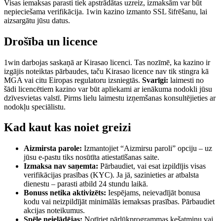
Visas iemaksas parasti tiek apstrādātas uzreiz, izmaksām var būt
nepieciešama verifikācija. 1win kazino izmanto SSL šifrēšanu, lai
aizsargātu jūsu datus.
Drošība un licence
1win darbojas saskaņā ar Kirasao licenci. Tas nozīmē, ka kazino ir
izgājis noteiktas pārbaudes, taču Kirasao licence nav tik stingra kā
MGA vai citu Eiropas regulatoru izsniegtās.
Svarīgi:
laimesti no
šādi licencētiem kazino var būt apliekami ar ienākuma nodokli jūsu
dzīvesvietas valstī. Pirms lielu laimestu izņemšanas konsultējieties ar
nodokļu speciālistu.
Kad kaut kas noiet greizi
Aizmirsta parole:
Izmantojiet “Aizmirsu paroli” opciju – uz
jūsu e-pastu tiks nosūtīta atiestatīšanas saite.
Izmaksa nav saņemta:
Pārbaudiet, vai esat izpildījis visas
verifikācijas prasības (KYC). Ja jā, sazinieties ar atbalsta
dienestu – parasti atbild 24 stundu laikā.
Bonuss netika aktivizēts:
Iespējams, neievadījāt bonusa
kodu vai neizpildījāt minimālās iemaksas prasības. Pārbaudiet
akcijas noteikumus.
Spēle neielādējas:
Notīriet pārlūkprogrammas kešatmiņu vai