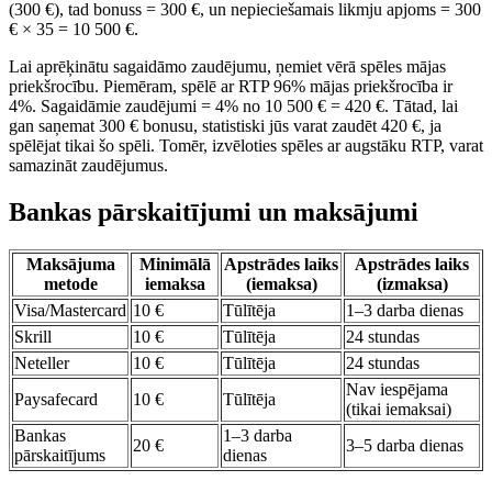
(300 €), tad bonuss = 300 €, un nepieciešamais likmju apjoms = 300
€ × 35 = 10 500 €.
Lai aprēķinātu sagaidāmo zaudējumu, ņemiet vērā spēles mājas
priekšrocību. Piemēram, spēlē ar RTP 96% mājas priekšrocība ir
4%. Sagaidāmie zaudējumi = 4% no 10 500 € = 420 €. Tātad, lai
gan saņemat 300 € bonusu, statistiski jūs varat zaudēt 420 €, ja
spēlējat tikai šo spēli. Tomēr, izvēloties spēles ar augstāku RTP, varat
samazināt zaudējumus.
Bankas pārskaitījumi un maksājumi
Maksājuma
Minimālā
Apstrādes laiks
Apstrādes laiks
metode
iemaksa
(iemaksa)
(izmaksa)
Visa/Mastercard
10 €
Tūlītēja
1–3 darba dienas
Skrill
10 €
Tūlītēja
24 stundas
Neteller
10 €
Tūlītēja
24 stundas
Nav iespējama
Paysafecard
10 €
Tūlītēja
(tikai iemaksai)
Bankas
1–3 darba
20 €
3–5 darba dienas
pārskaitījums
dienas