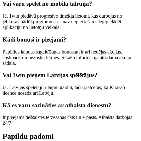
Vai varu spēlēt no mobilā tālruņa?
Jā, 1win piedāvā progresīvo tīmekļa lietotni, kas darbojas no
jebkuras pārlūkprogrammas – nav nepieciešams lejupielādēt
aplikāciju no lietotņu veikala.
Kādi bonusi ir pieejami?
Papildus laipnas sagaidīšanas bonusam ir arī nedēļas akcijas,
cashback un bezriska likmes. Sīkāka informācija atrodama akciju
sadaļā.
Vai 1win pieņem Latvijas spēlētājus?
Jā, Latvijas spēlētāji ir laipni gaidīti, taču jāatceras, ka Kirasao
licence nosedz arī Latviju.
Kā es varu sazināties ar atbalsta dienestu?
Ir pieejams tiešsaistes tērzēšanas čats un e-pasts. Atbalsts darbojas
24/7.
Papildu padomi