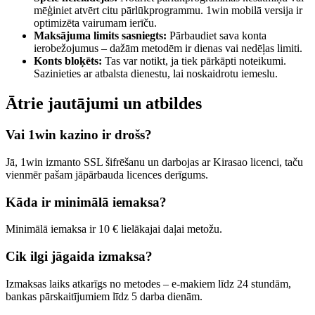
mēģiniet atvērt citu pārlūkprogrammu. 1win mobilā versija ir
optimizēta vairumam ierīču.
Maksājuma limits sasniegts:
Pārbaudiet sava konta
ierobežojumus – dažām metodēm ir dienas vai nedēļas limiti.
Konts bloķēts:
Tas var notikt, ja tiek pārkāpti noteikumi.
Sazinieties ar atbalsta dienestu, lai noskaidrotu iemeslu.
Ātrie jautājumi un atbildes
Vai 1win kazino ir drošs?
Jā, 1win izmanto SSL šifrēšanu un darbojas ar Kirasao licenci, taču
vienmēr pašam jāpārbauda licences derīgums.
Kāda ir minimālā iemaksa?
Minimālā iemaksa ir 10 € lielākajai daļai metožu.
Cik ilgi jāgaida izmaksa?
Izmaksas laiks atkarīgs no metodes – e-makiem līdz 24 stundām,
bankas pārskaitījumiem līdz 5 darba dienām.