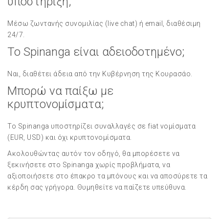
υποστήριξη;
Μέσω ζωντανής συνομιλίας (live chat) ή email, διαθέσιμη
24/7.
Το Spinanga είναι αδειοδοτημένο;
Ναι, διαθέτει άδεια από την Κυβέρνηση της Κουρασάο.
Μπορώ να παίξω με
κρυπτονομίσματα;
Το Spinanga υποστηρίζει συναλλαγές σε fiat νομίσματα
(EUR, USD) και όχι κρυπτονομίσματα.
Ακολουθώντας αυτόν τον οδηγό, θα μπορέσετε να
ξεκινήσετε στο Spinanga χωρίς προβλήματα, να
αξιοποιήσετε στο έπακρο τα μπόνους και να αποσύρετε τα
κέρδη σας γρήγορα. Θυμηθείτε να παίζετε υπεύθυνα.