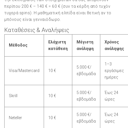
περίπου 200 € – 140 € = 60 € (συν τα κέρδη από τυχόν
τυχερά spins). Η μαθηματική ελπίδα είναι θετική αν το
μπόνους είναι γενναιόδωρο.
Καταθέσεις & Αναλήψεις
Ελάχιστη
Μέγιστη
Χρόνος
Μέθοδος
κατάθεση
ανάληψη
ανάληψης
1–3
5.000 €/
Visa/Mastercard
10 €
εργάσιμες
εβδομάδα
ημέρες
5.000 €/
Έως 24
Skrill
10 €
εβδομάδα
ώρες
5.000 €/
Έως 24
Neteller
10 €
εβδομάδα
ώρες