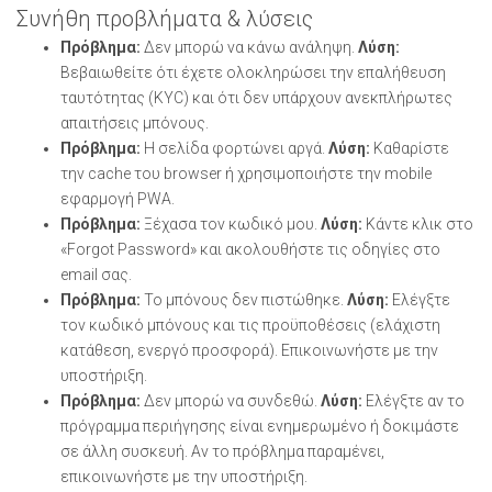
Συνήθη προβλήματα & λύσεις
Πρόβλημα:
Δεν μπορώ να κάνω ανάληψη.
Λύση:
Βεβαιωθείτε ότι έχετε ολοκληρώσει την επαλήθευση
ταυτότητας (KYC) και ότι δεν υπάρχουν ανεκπλήρωτες
απαιτήσεις μπόνους.
Πρόβλημα:
Η σελίδα φορτώνει αργά.
Λύση:
Καθαρίστε
την cache του browser ή χρησιμοποιήστε την mobile
εφαρμογή PWA.
Πρόβλημα:
Ξέχασα τον κωδικό μου.
Λύση:
Κάντε κλικ στο
«Forgot Password» και ακολουθήστε τις οδηγίες στο
email σας.
Πρόβλημα:
Το μπόνους δεν πιστώθηκε.
Λύση:
Ελέγξτε
τον κωδικό μπόνους και τις προϋποθέσεις (ελάχιστη
κατάθεση, ενεργό προσφορά). Επικοινωνήστε με την
υποστήριξη.
Πρόβλημα:
Δεν μπορώ να συνδεθώ.
Λύση:
Ελέγξτε αν το
πρόγραμμα περιήγησης είναι ενημερωμένο ή δοκιμάστε
σε άλλη συσκευή. Αν το πρόβλημα παραμένει,
επικοινωνήστε με την υποστήριξη.