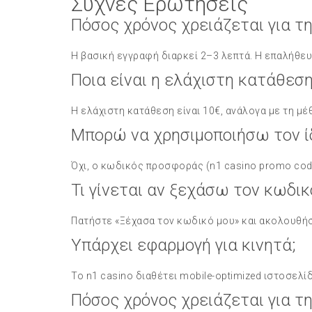
Συχνές Ερωτήσεις
Πόσος χρόνος χρειάζεται για τη
Η βασική εγγραφή διαρκεί 2–3 λεπτά. Η επαλήθευ
Ποια είναι η ελάχιστη κατάθεση
Η ελάχιστη κατάθεση είναι 10€, ανάλογα με τη μ
Μπορώ να χρησιμοποιήσω τον ί
Όχι, ο κωδικός προσφοράς (n1 casino promo code
Τι γίνεται αν ξεχάσω τον κωδικό
Πατήστε «Ξέχασα τον κωδικό μου» και ακολουθήσ
Υπάρχει εφαρμογή για κινητά;
Το n1 casino διαθέτει mobile-optimized ιστοσελί
Πόσος χρόνος χρειάζεται για τ