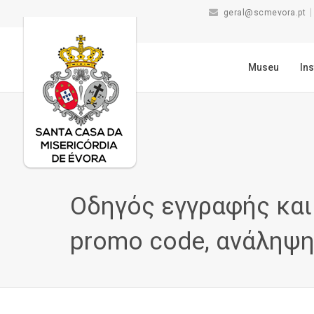
geral@scmevora.pt
Museu
Ins
Οδηγός εγγραφής και 
promo code, ανάληψ