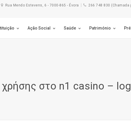
Rua Mendo Estevens, 6 - 7000-865 - Évora
266 748 830 (Chamada pa
tituição
Ação Social
Saúde
Património
Pr
χρήσης στο n1 casino – log
η