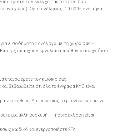
εργοποιήσετε τον έλεγχο ταυτότητας δύο
ει ανά χώρα). Όριο ανάληψης: 10.000€ ανά μήνα
ογία εισοδήματος ανάλογα με τη χώρα σας –
πίσης, υπάρχουν εργαλεία υπεύθυνου παιχνιδιού
ε να επαναφέρετε τον κωδικό σας.
 και βεβαιωθείτε ότι όλα τα έγγραφα KYC είναι
ή την κατάθεση. Διαφορετικά, το μπόνους μπορεί να
σετε μια άλλη συσκευή. Η mobile έκδοση είναι
μέσως κωδικό και ενεργοποιήστε 2FA.