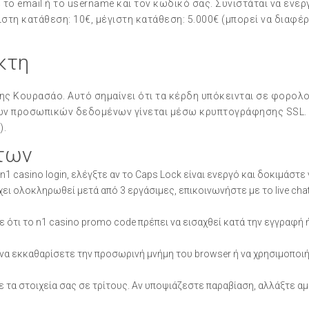
ε το email ή το username και τον κωδικό σας. Συνιστάται να εν
στη κατάθεση: 10€, μέγιστη κατάθεση: 5.000€ (μπορεί να διαφέρ
κτη
της Κουρασάο. Αυτό σημαίνει ότι τα κέρδη υπόκεινται σε φορολ
των προσωπικών δεδομένων γίνεται μέσω κρυπτογράφησης SSL. Ε
).
των
n1 casino login, ελέγξτε αν το Caps Lock είναι ενεργό και δοκιμάστ
ει ολοκληρωθεί μετά από 3 εργάσιμες, επικοινωνήστε με το live chat
 ότι το n1 casino promo code πρέπει να εισαχθεί κατά την εγγραφή 
α εκκαθαρίσετε την προσωρινή μνήμη του browser ή να χρησιμοποιή
τα στοιχεία σας σε τρίτους. Αν υποψιάζεστε παραβίαση, αλλάξτε α