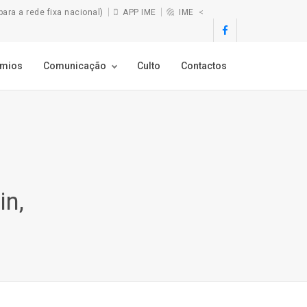
ra a rede fixa nacional)
APP IME
IME
<
émios
Comunicação
Culto
Contactos
in,