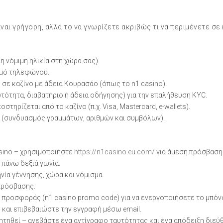
ίναι γρήγορη, αλλά το να γνωρίζετε ακριβώς τι να περιμένετε σ
η νόμιμη ηλικία στη χώρα σας).
ιθμό τηλεφώνου.
 σε καζίνο με άδεια Κουρασάο (όπως το n1 casino).
ότητα, διαβατήριο ή άδεια οδήγησης) για την επαλήθευση KYC.
ηρίζεται από το καζίνο (π.χ. Visa, Mastercard, e-wallets).
 (συνδυασμός γραμμάτων, αριθμών και συμβόλων).
sino – χρησιμοποιήστε
https://n1casino.eu.com/
για άμεση πρόσβαση
 πάνω δεξιά γωνία.
νία γέννησης, χώρα και νόμισμα.
πρόσβασης.
κό προσφοράς (n1 casino promo code) για να ενεργοποιήσετε το μπ
 και επιβεβαιώστε την εγγραφή μέσω email.
τηθεί – ανεβάστε ένα αντίγραφο ταυτότητας και ένα απόδειξη διεύ