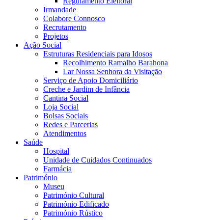
Regulamento Eleitoral
Irmandade
Colabore Connosco
Recrutamento
Projetos
Ação Social
Estruturas Residenciais para Idosos
Recolhimento Ramalho Barahona
Lar Nossa Senhora da Visitação
Serviço de Apoio Domiciliário
Creche e Jardim de Infância
Cantina Social
Loja Social
Bolsas Sociais
Redes e Parcerias
Atendimentos
Saúde
Hospital
Unidade de Cuidados Continuados
Farmácia
Património
Museu
Património Cultural
Património Edificado
Património Rústico