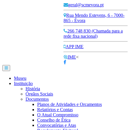
geral@scmevora.pt
Rua Mendo Estevens, 6 - 7000-
865 - Évora
266 748 830 (Chamada para a
rede fixa nacional)
APP IME
IME
<
Museu
Instituição
História
Órgãos Sociais
Documentos
Planos de Atividades e Orçamentos
Relatórios e Contas
O Atual Compromisso
Conselho de Ética
Convocatórias e Atas