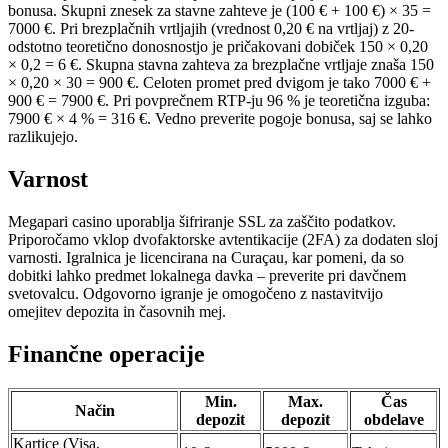
bonusa. Skupni znesek za stavne zahteve je (100 € + 100 €) × 35 =
7000 €. Pri brezplačnih vrtljajih (vrednost 0,20 € na vrtljaj) z 20-
odstotno teoretično donosnostjo je pričakovani dobiček 150 × 0,20
× 0,2 = 6 €. Skupna stavna zahteva za brezplačne vrtljaje znaša 150
× 0,20 × 30 = 900 €. Celoten promet pred dvigom je tako 7000 € +
900 € = 7900 €. Pri povprečnem RTP-ju 96 % je teoretična izguba:
7900 € × 4 % = 316 €. Vedno preverite pogoje bonusa, saj se lahko
razlikujejo.
Varnost
Megapari casino uporablja šifriranje SSL za zaščito podatkov.
Priporočamo vklop dvofaktorske avtentikacije (2FA) za dodaten sloj
varnosti. Igralnica je licencirana na Curaçau, kar pomeni, da so
dobitki lahko predmet lokalnega davka – preverite pri davčnem
svetovalcu. Odgovorno igranje je omogočeno z nastavitvijo
omejitev depozita in časovnih mej.
Finančne operacije
Min.
Max.
Čas
Način
depozit
depozit
obdelave
Kartice (Visa,