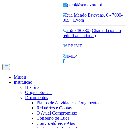
geral@scmevora.pt
Rua Mendo Estevens, 6 - 7000-
865 - Évora
266 748 830 (Chamada para a
rede fixa nacional)
APP IME
IME
<
Museu
Instituição
História
Órgãos Sociais
Documentos
Planos de Atividades e Orçamentos
Relatórios e Contas
O Atual Compromisso
Conselho de Ética
Convocatórias e Atas