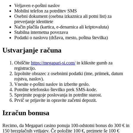
Veljaven e-poštni naslov
Mobilni telefon za potrditev SMS
Osebni dokument (osebna izkaznica ali potni list) za
preverjanje identitete
Način plačila (kartica, e-denarnica ali kriptovaluta)
Stabilna internetna povezava
Podatki o naslovu (država, mesto, poštna številka)
Ustvarjanje računa
Obiščite
https://megapari-si.com/
in kliknite gumb za
registracijo.
Izpolnite obrazec z osebnimi podatki (ime, priimek, datum
rojstva, naslov).
Vnesite e-poštni naslov in izberite geslo.
Potrdite telefonsko številko prek SMS-kode.
Sprejmite pogoje poslovanja in potrdite starost.
Prvič se prijavite in opravite začetni depozit.
Izračun bonusa
Recimo, da Megapari casino ponuja 100-odstotni bonus do 300 € in
150 brezplačnih vrtljajev. Če položite 100 €, prejmete še 100 €