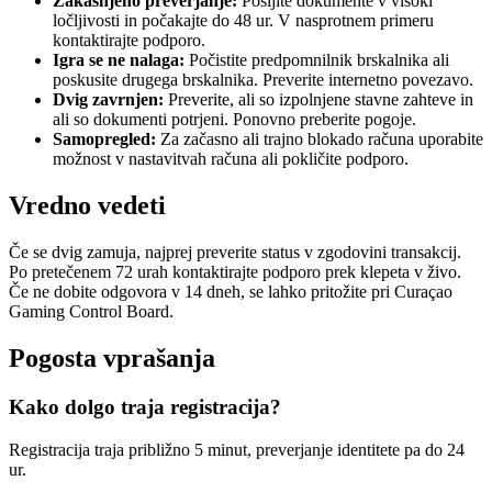
Zakasnjeno preverjanje:
Pošljite dokumente v visoki
ločljivosti in počakajte do 48 ur. V nasprotnem primeru
kontaktirajte podporo.
Igra se ne nalaga:
Počistite predpomnilnik brskalnika ali
poskusite drugega brskalnika. Preverite internetno povezavo.
Dvig zavrnjen:
Preverite, ali so izpolnjene stavne zahteve in
ali so dokumenti potrjeni. Ponovno preberite pogoje.
Samopregled:
Za začasno ali trajno blokado računa uporabite
možnost v nastavitvah računa ali pokličite podporo.
Vredno vedeti
Če se dvig zamuja, najprej preverite status v zgodovini transakcij.
Po pretečenem 72 urah kontaktirajte podporo prek klepeta v živo.
Če ne dobite odgovora v 14 dneh, se lahko pritožite pri Curaçao
Gaming Control Board.
Pogosta vprašanja
Kako dolgo traja registracija?
Registracija traja približno 5 minut, preverjanje identitete pa do 24
ur.