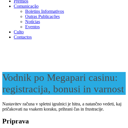
Prémios
Comunicação
Boletins Informativos
Outras Publicações
Notícias
Eventos
Culto
Contactos
Vodnik po Megapari casinu:
registracija, bonusi in varnost
Nastavitev računa v spletni igralnici je hitra, a natančno vedeti, kaj
pričakovati na vsakem koraku, prihrani čas in frustracije.
Priprava