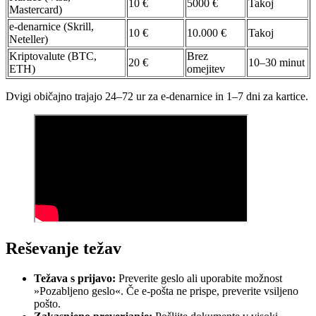
10 €
5000 €
Takoj
Mastercard)
e-denarnice (Skrill,
10 €
10.000 €
Takoj
Neteller)
Kriptovalute (BTC,
Brez
20 €
10–30 minut
ETH)
omejitev
Dvigi običajno trajajo 24–72 ur za e-denarnice in 1–7 dni za kartice.
Reševanje težav
Težava s prijavo:
Preverite geslo ali uporabite možnost
»Pozabljeno geslo«. Če e-pošta ne prispe, preverite vsiljeno
pošto.