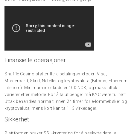
Finansielle operasjoner
Shuffle Casino støtter flere betalingsmetoder: Visa,
Mastercard, Skrill, Neteller og kryptovaluta (Bitcoin, Ethereum,
Litecoin). Minimum innskudd er 100 NOK, og maks uttak
varierer etter metode. For å ta ut penger må KYC være fullført.
Uttak behandles normalt innen 24 timer for e-lommebøker og
kryptovaluta, mens kort kan ta 1–3 virkedager.
Sikkerhet
Plattformen bruker SSL-kryptering for å beskytte data. Vi