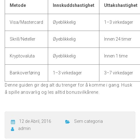
Metode
Innskuddshastighet
Uttakshastighet
Visa/Mastercard
Øyeblikkelig
1–3 virkedager
Skrill/Neteller
Øyeblikkelig
Innen 24 timer
Kryptovaluta
Øyeblikkelig
Innen 1 time
Bankoverføring
1–3 virkedager
3–7 virkedager
Denne guiden gir deg alt du trenger for å komme i gang. Husk
å spille ansvarlig og les alltid bonusvilkårene.
12 de Abril, 2016
Sem categoria
admin