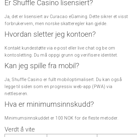
Er Shuffle Casino lisensiert?
Ja, det er lisensiert av Curacao eGaming. Dette sikrer et visst
forbrukervern, men norske skatteregler kan gjelde.
Hvordan sletter jeg kontoen?
Kontakt kundestøtte via e-post eller live chat og be om
kontosletting. Du må oppgi grunn og verifisere identitet.
Kan jeg spille fra mobil?
Ja, Shuffle Casino er fullt mobiloptimalisert. Du kan også
legge til siden som en progressiv web-app (PWA) via
nettleseren.
Hva er minimumsinnskudd?
Minimumsinnskuddet er 100 NOK for de fleste metoder.
Verdt å vite