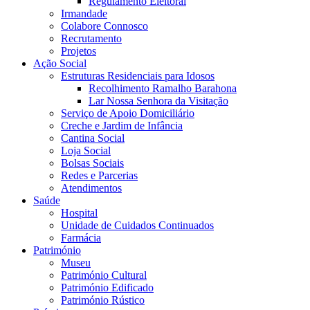
Regulamento Eleitoral
Irmandade
Colabore Connosco
Recrutamento
Projetos
Ação Social
Estruturas Residenciais para Idosos
Recolhimento Ramalho Barahona
Lar Nossa Senhora da Visitação
Serviço de Apoio Domiciliário
Creche e Jardim de Infância
Cantina Social
Loja Social
Bolsas Sociais
Redes e Parcerias
Atendimentos
Saúde
Hospital
Unidade de Cuidados Continuados
Farmácia
Património
Museu
Património Cultural
Património Edificado
Património Rústico