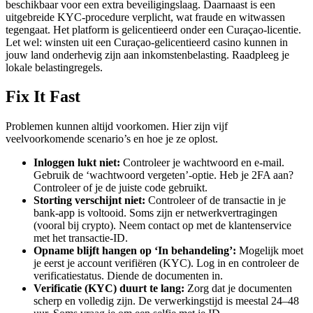
beschikbaar voor een extra beveiligingslaag. Daarnaast is een
uitgebreide KYC-procedure verplicht, wat fraude en witwassen
tegengaat. Het platform is gelicentieerd onder een Curaçao-licentie.
Let wel: winsten uit een Curaçao-gelicentieerd casino kunnen in
jouw land onderhevig zijn aan inkomstenbelasting. Raadpleeg je
lokale belastingregels.
Fix It Fast
Problemen kunnen altijd voorkomen. Hier zijn vijf
veelvoorkomende scenario’s en hoe je ze oplost.
Inloggen lukt niet:
Controleer je wachtwoord en e-mail.
Gebruik de ‘wachtwoord vergeten’-optie. Heb je 2FA aan?
Controleer of je de juiste code gebruikt.
Storting verschijnt niet:
Controleer of de transactie in je
bank-app is voltooid. Soms zijn er netwerkvertragingen
(vooral bij crypto). Neem contact op met de klantenservice
met het transactie-ID.
Opname blijft hangen op ‘In behandeling’:
Mogelijk moet
je eerst je account verifiëren (KYC). Log in en controleer de
verificatiestatus. Diende de documenten in.
Verificatie (KYC) duurt te lang:
Zorg dat je documenten
scherp en volledig zijn. De verwerkingstijd is meestal 24–48