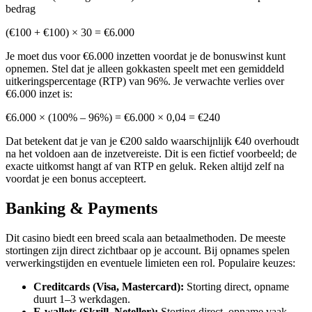
bedrag
(€100 + €100) × 30 = €6.000
Je moet dus voor €6.000 inzetten voordat je de bonuswinst kunt
opnemen. Stel dat je alleen gokkasten speelt met een gemiddeld
uitkeringspercentage (RTP) van 96%. Je verwachte verlies over
€6.000 inzet is:
€6.000 × (100% – 96%) = €6.000 × 0,04 = €240
Dat betekent dat je van je €200 saldo waarschijnlijk €40 overhoudt
na het voldoen aan de inzetvereiste. Dit is een fictief voorbeeld; de
exacte uitkomst hangt af van RTP en geluk. Reken altijd zelf na
voordat je een bonus accepteert.
Banking & Payments
Dit casino biedt een breed scala aan betaalmethoden. De meeste
stortingen zijn direct zichtbaar op je account. Bij opnames spelen
verwerkingstijden en eventuele limieten een rol. Populaire keuzes:
Creditcards (Visa, Mastercard):
Storting direct, opname
duurt 1–3 werkdagen.
E-wallets (Skrill, Neteller):
Storting direct, opname vaak