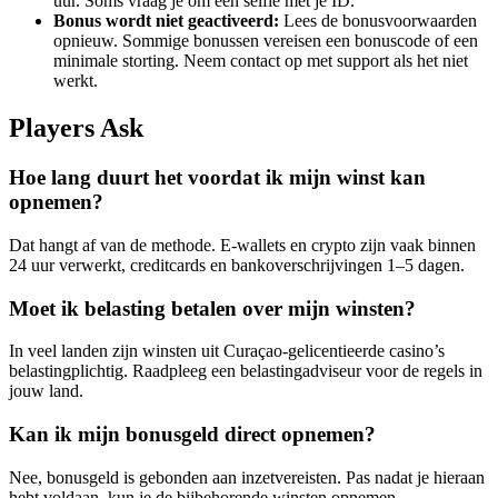
uur. Soms vraag je om een selfie met je ID.
Bonus wordt niet geactiveerd:
Lees de bonusvoorwaarden
opnieuw. Sommige bonussen vereisen een bonuscode of een
minimale storting. Neem contact op met support als het niet
werkt.
Players Ask
Hoe lang duurt het voordat ik mijn winst kan
opnemen?
Dat hangt af van de methode. E-wallets en crypto zijn vaak binnen
24 uur verwerkt, creditcards en bankoverschrijvingen 1–5 dagen.
Moet ik belasting betalen over mijn winsten?
In veel landen zijn winsten uit Curaçao-gelicentieerde casino’s
belastingplichtig. Raadpleeg een belastingadviseur voor de regels in
jouw land.
Kan ik mijn bonusgeld direct opnemen?
Nee, bonusgeld is gebonden aan inzetvereisten. Pas nadat je hieraan
hebt voldaan, kun je de bijbehorende winsten opnemen.