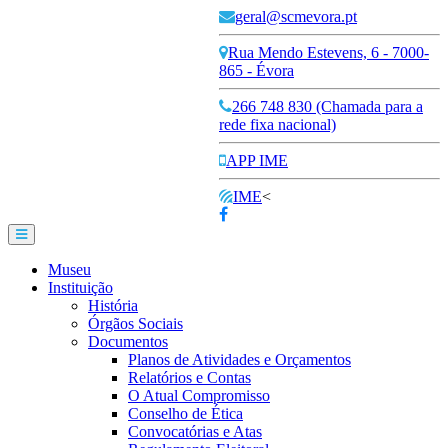
geral@scmevora.pt
Rua Mendo Estevens, 6 - 7000-
865 - Évora
266 748 830 (Chamada para a
rede fixa nacional)
APP IME
IME
<
Museu
Instituição
História
Órgãos Sociais
Documentos
Planos de Atividades e Orçamentos
Relatórios e Contas
O Atual Compromisso
Conselho de Ética
Convocatórias e Atas