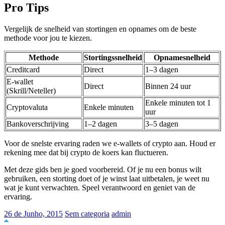
Pro Tips
Vergelijk de snelheid van stortingen en opnames om de beste
methode voor jou te kiezen.
Methode
Stortingssnelheid
Opnamesnelheid
Creditcard
Direct
1–3 dagen
E-wallet
Direct
Binnen 24 uur
(Skrill/Neteller)
Enkele minuten tot 1
Cryptovaluta
Enkele minuten
uur
Bankoverschrijving
1–2 dagen
3–5 dagen
Voor de snelste ervaring raden we e-wallets of crypto aan. Houd er
rekening mee dat bij crypto de koers kan fluctueren.
Met deze gids ben je goed voorbereid. Of je nu een bonus wilt
gebruiken, een storting doet of je winst laat uitbetalen, je weet nu
wat je kunt verwachten. Speel verantwoord en geniet van de
ervaring.
26 de Junho, 2015
Sem categoria
admin