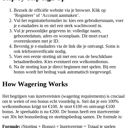
Bezoek de officiële website via je browser. Klik op
‘Registreer’ of ‘Account aanmaken’.
Vul het registratieformulier in: kies een gebruikersnaam, voer
je e-mailadres in en stel een sterk wachtwoord in.
Vul je persoonlijke gegevens in: volledige naam,
geboortedatum, adres en woonplaats. Dit moet exact
overeenkomen met je ID.
Bevestig je e-mailadres via de link die je ontvangt. Soms is
ook telefoonverificatie nodig.
Voer een eerste storting uit met een van de beschikbare
betaalmethoden. Kies eventueel een welkomstbonus.
Na de storting kun je direct beginnen met spelen. Bij een
bonus wordt het bedrag vaak automatisch toegevoegd.
How Wagering Works
Het begrijpen van inzetvereisten (wagering requirements) is cruciaal
om te weten of een bonus echt voordelig is. Stel dat je een 100%
welkomstbonus krijgt tot €100. Je stort €100 en ontvangt €100
bonus. Je speelsaldo is nu €200. De bonus heeft een inzetvereiste
van 30x het bonusbedrag en stortingsbedrag samen. De formule is:
Formule:
(Storting + Bonus) × Inzetvereiste = Totaal te spelen