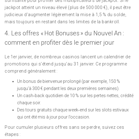
suffisante pour profiter des multiplicateurs de jackpot. Si le
jackpot atteint un niveau élevé (plus de 500 000 €), il peut être
judicieux d’augmenter légèrement la mise à 1,5 % du solde,
mais toujours en restant dans les limites de la bankroll.
4. Les offres « Hot Bonuses » du Nouvel An :
comment en profiter dès le premier jour
Le 1er janvier, de nombreux casinos lancent un calendrier de
promotions qui s’étend jusqu’au 31 janvier. Ce programme
comprend généralement :
Un bonus de bienvenue prolongé (par exemple, 150 %
jusqu’à 300 € pendant les deux premières semaines).
Un cash‑back quotidien de 10 % sur les pertes nettes, crédité
chaque soir.
Des tours gratuits chaque week‑end sur les slots estivaux
qui ont été mis à jour pour l’occasion.
Pour cumuler plusieurs offres sans se perdre, suivez ces
étapes :