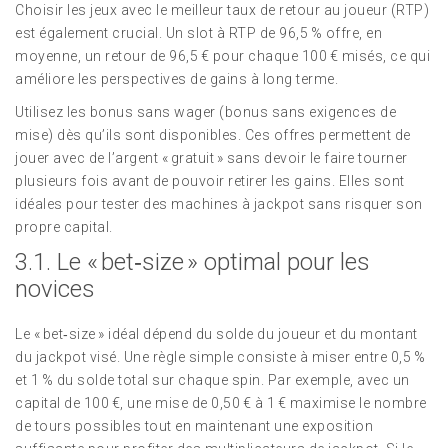
Choisir les jeux avec le meilleur taux de retour au joueur (RTP)
est également crucial. Un slot à RTP de 96,5 % offre, en
moyenne, un retour de 96,5 € pour chaque 100 € misés, ce qui
améliore les perspectives de gains à long terme.
Utilisez les bonus sans wager (bonus sans exigences de
mise) dès qu’ils sont disponibles. Ces offres permettent de
jouer avec de l’argent « gratuit » sans devoir le faire tourner
plusieurs fois avant de pouvoir retirer les gains. Elles sont
idéales pour tester des machines à jackpot sans risquer son
propre capital.
3.1. Le « bet‑size » optimal pour les
novices
Le « bet‑size » idéal dépend du solde du joueur et du montant
du jackpot visé. Une règle simple consiste à miser entre 0,5 %
et 1 % du solde total sur chaque spin. Par exemple, avec un
capital de 100 €, une mise de 0,50 € à 1 € maximise le nombre
de tours possibles tout en maintenant une exposition