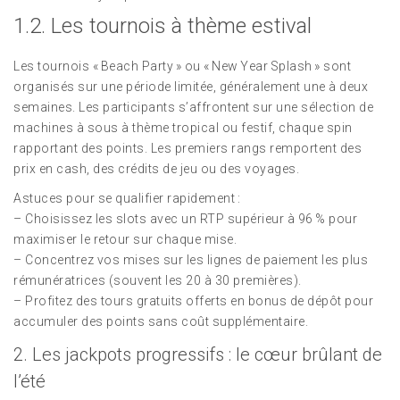
1.2. Les tournois à thème estival
Les tournois « Beach Party » ou « New Year Splash » sont
organisés sur une période limitée, généralement une à deux
semaines. Les participants s’affrontent sur une sélection de
machines à sous à thème tropical ou festif, chaque spin
rapportant des points. Les premiers rangs remportent des
prix en cash, des crédits de jeu ou des voyages.
Astuces pour se qualifier rapidement :
– Choisissez les slots avec un RTP supérieur à 96 % pour
maximiser le retour sur chaque mise.
– Concentrez vos mises sur les lignes de paiement les plus
rémunératrices (souvent les 20 à 30 premières).
– Profitez des tours gratuits offerts en bonus de dépôt pour
accumuler des points sans coût supplémentaire.
2. Les jackpots progressifs : le cœur brûlant de
l’été