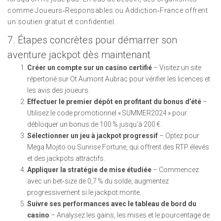
comme Joueurs‑Responsables ou Addiction‑France offrent
un soutien gratuit et confidentiel.
7. Étapes concrètes pour démarrer son
aventure jackpot dès maintenant
Créer un compte sur un casino certifié
– Visitez un site
répertorié sur Ot Aumont Aubrac pour vérifier les licences et
les avis des joueurs.
Effectuer le premier dépôt en profitant du bonus d’été
–
Utilisez le code promotionnel « SUMMER2024 » pour
débloquer un bonus de 100 % jusqu’à 200 €.
Sélectionner un jeu à jackpot progressif
– Optez pour
Mega Mojito ou Sunrise Fortune, qui offrent des RTP élevés
et des jackpots attractifs.
Appliquer la stratégie de mise étudiée
– Commencez
avec un bet‑size de 0,7 % du solde, augmentez
progressivement si le jackpot monte.
Suivre ses performances avec le tableau de bord du
casino
– Analysez les gains, les mises et le pourcentage de