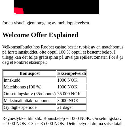
for en visuell gjennomgang av mobilopplevelsen.
Welcome Offer Explained
Velkomsttilbudet hos Roobet casino består typisk av en matchbonus
på førsteinnskuddet, ofte opptil 100 % opptil et bestemt beløp. I
tillegg kan det følge gratisspinn på utvalgte spilleautomater. For å gi
deg et konkret eksempel:
Bonuspost
Eksempelverdi
Innskudd
1000 NOK
Matchbonus (100 %)
1000 NOK
Omsetningskrav (35x bonus)
35 000 NOK
Maksimalt uttak fra bonus
3 000 NOK
Gyldighetsperiode
21 dager
Regnestykket blir slik: Bonusbeløp = 1000 NOK. Omsetningskrav
= 1000 NOK × 35 = 35 000 NOK. Dette betyr at du må satse totalt