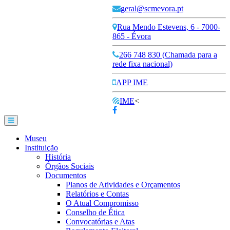
geral@scmevora.pt
Rua Mendo Estevens, 6 - 7000-
865 - Évora
266 748 830 (Chamada para a
rede fixa nacional)
APP IME
IME
<
Museu
Instituição
História
Órgãos Sociais
Documentos
Planos de Atividades e Orçamentos
Relatórios e Contas
O Atual Compromisso
Conselho de Ética
Convocatórias e Atas