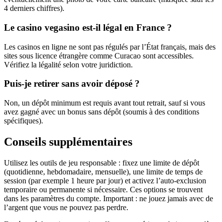
4 derniers chiffres).
Le casino vegasino est-il légal en France ?
Les casinos en ligne ne sont pas régulés par l’État français, mais des
sites sous licence étrangère comme Curacao sont accessibles.
Vérifiez la légalité selon votre juridiction.
Puis-je retirer sans avoir déposé ?
Non, un dépôt minimum est requis avant tout retrait, sauf si vous
avez gagné avec un bonus sans dépôt (soumis à des conditions
spécifiques).
Conseils supplémentaires
Utilisez les outils de jeu responsable : fixez une limite de dépôt
(quotidienne, hebdomadaire, mensuelle), une limite de temps de
session (par exemple 1 heure par jour) et activez l’auto-exclusion
temporaire ou permanente si nécessaire. Ces options se trouvent
dans les paramètres du compte. Important : ne jouez jamais avec de
l’argent que vous ne pouvez pas perdre.