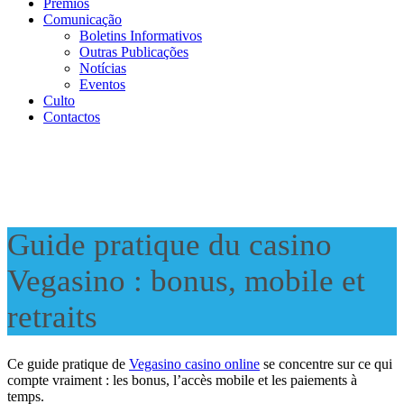
Prémios
Comunicação
Boletins Informativos
Outras Publicações
Notícias
Eventos
Culto
Contactos
Guide pratique du casino
Vegasino : bonus, mobile et
retraits
Ce guide pratique de
Vegasino casino online
se concentre sur ce qui
compte vraiment : les bonus, l’accès mobile et les paiements à
temps.