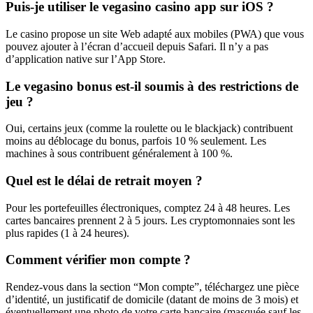
Puis-je utiliser le vegasino casino app sur iOS ?
Le casino propose un site Web adapté aux mobiles (PWA) que vous
pouvez ajouter à l’écran d’accueil depuis Safari. Il n’y a pas
d’application native sur l’App Store.
Le vegasino bonus est-il soumis à des restrictions de
jeu ?
Oui, certains jeux (comme la roulette ou le blackjack) contribuent
moins au déblocage du bonus, parfois 10 % seulement. Les
machines à sous contribuent généralement à 100 %.
Quel est le délai de retrait moyen ?
Pour les portefeuilles électroniques, comptez 24 à 48 heures. Les
cartes bancaires prennent 2 à 5 jours. Les cryptomonnaies sont les
plus rapides (1 à 24 heures).
Comment vérifier mon compte ?
Rendez-vous dans la section “Mon compte”, téléchargez une pièce
d’identité, un justificatif de domicile (datant de moins de 3 mois) et
éventuellement une photo de votre carte bancaire (masquée sauf les