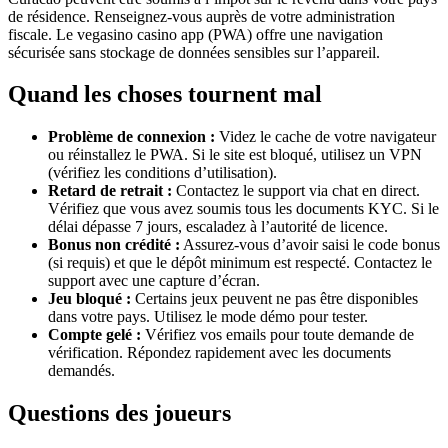
de résidence. Renseignez-vous auprès de votre administration
fiscale. Le vegasino casino app (PWA) offre une navigation
sécurisée sans stockage de données sensibles sur l’appareil.
Quand les choses tournent mal
Problème de connexion :
Videz le cache de votre navigateur
ou réinstallez le PWA. Si le site est bloqué, utilisez un VPN
(vérifiez les conditions d’utilisation).
Retard de retrait :
Contactez le support via chat en direct.
Vérifiez que vous avez soumis tous les documents KYC. Si le
délai dépasse 7 jours, escaladez à l’autorité de licence.
Bonus non crédité :
Assurez-vous d’avoir saisi le code bonus
(si requis) et que le dépôt minimum est respecté. Contactez le
support avec une capture d’écran.
Jeu bloqué :
Certains jeux peuvent ne pas être disponibles
dans votre pays. Utilisez le mode démo pour tester.
Compte gelé :
Vérifiez vos emails pour toute demande de
vérification. Répondez rapidement avec les documents
demandés.
Questions des joueurs