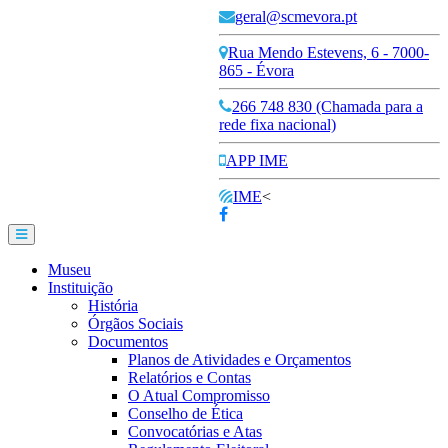
geral@scmevora.pt
Rua Mendo Estevens, 6 - 7000-
865 - Évora
266 748 830 (Chamada para a
rede fixa nacional)
APP IME
IME
<
Museu
Instituição
História
Órgãos Sociais
Documentos
Planos de Atividades e Orçamentos
Relatórios e Contas
O Atual Compromisso
Conselho de Ética
Convocatórias e Atas