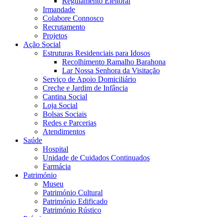
Regulamento Eleitoral
Irmandade
Colabore Connosco
Recrutamento
Projetos
Ação Social
Estruturas Residenciais para Idosos
Recolhimento Ramalho Barahona
Lar Nossa Senhora da Visitação
Serviço de Apoio Domiciliário
Creche e Jardim de Infância
Cantina Social
Loja Social
Bolsas Sociais
Redes e Parcerias
Atendimentos
Saúde
Hospital
Unidade de Cuidados Continuados
Farmácia
Património
Museu
Património Cultural
Património Edificado
Património Rústico