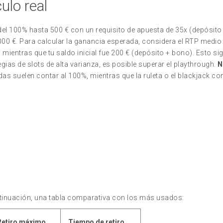
ulo real
 100% hasta 500 € con un requisito de apuesta de 35x (depósito +
000 €. Para calcular la ganancia esperada, considera el RTP medio 
, mientras que tu saldo inicial fue 200 € (depósito + bono). Esto si
gias de slots de alta varianza, es posible superar el playthrough.
N
as suelen contar al 100%, mientras que la ruleta o el blackjack c
ntinuación, una tabla comparativa con los más usados:
Retiro máximo
Tiempo de retiro