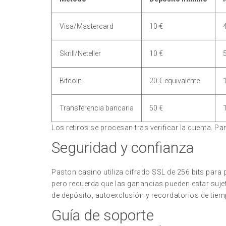
Visa/Mastercard
10 €
Skrill/Neteller
10 €
Bitcoin
20 € equivalente
Transferencia bancaria
50 €
Los retiros se procesan tras verificar la cuenta. P
Seguridad y confianza
Paston casino utiliza cifrado SSL de 256 bits para
pero recuerda que las ganancias pueden estar suje
de depósito, autoexclusión y recordatorios de tie
Guía de soporte