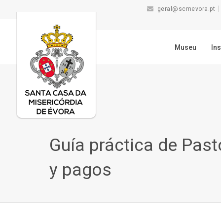
geral@scmevora.pt
Museu
Ins
Guía práctica de Past
y pagos