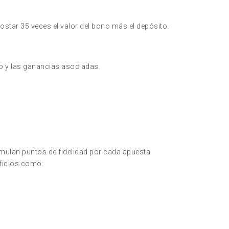
postar 35 veces el valor del bono más el depósito.
ono y las ganancias asociadas.
umulan puntos de fidelidad por cada apuesta
eficios como: