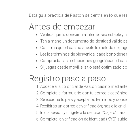
Esta guía práctica de
Paston
se centra en lo que r
Antes de empezar
Verifica que tu conexión a internet sea estable y
Ten a mano un documento de identidad válido pa
Confirma que el casino acepte tu método de pago 
Lee los términos de bienvenida: cada bono tiene 
Comprueba las restricciones geográficas: el casi
Si juegas desde móvil, el sitio está optimizado 
Registro paso a paso
Accede al sitio oficial de Paston casino mediante
Completa el formulario con tu correo electrónico
Selecciona tu país y acepta los términos y condi
Recibirás un correo de verificación; haz clic en el
Inicia sesión y dirígete a la sección “Cajero” para
Completa la verificación de identidad (KYC) subi