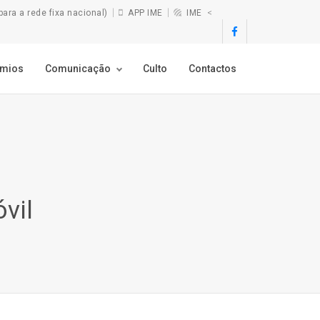
ra a rede fixa nacional)
APP IME
IME
<
émios
Comunicação
Culto
Contactos
vil