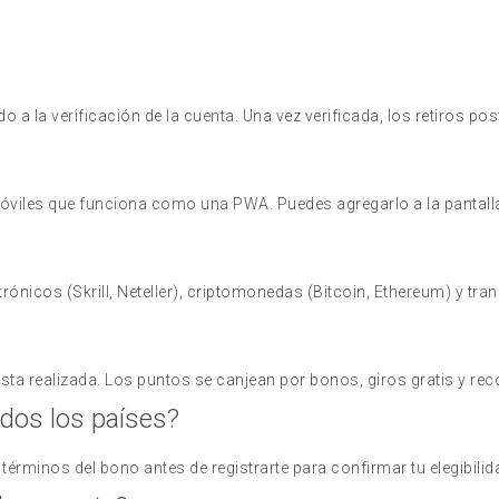
o a la verificación de la cuenta. Una vez verificada, los retiros p
móviles que funciona como una PWA. Puedes agregarlo a la pantalla
ónicos (Skrill, Neteller), criptomonedas (Bitcoin, Ethereum) y tra
sta realizada. Los puntos se canjean por bonos, giros gratis y re
odos los países?
términos del bono antes de registrarte para confirmar tu elegibilid