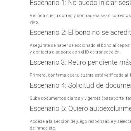
Escenario 1: No puedo iniciar ses
Verifica que tu correo y contraseña sean correctos.
vivo.
Escenario 2: El bono no se acredi
Asegúrate de haber seleccionado el bono al deposi
y contacta a soporte con el ID de transacción.
Escenario 3: Retiro pendiente má
Primero, confirma que tu cuenta esté verificada al 1
Escenario 4: Solicitud de docum
Sube documentos claros y vigentes (pasaporte, factu
Escenario 5: Quiero autoexcluirm
Accede a la sección de juego responsable y selecc
de inmediato.