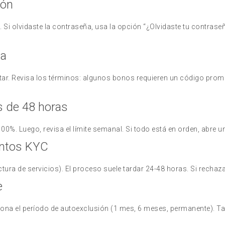
ión
 Si olvidaste la contraseña, usa la opción “¿Olvidaste tu contraseña
ta
tar. Revisa los términos: algunos bonos requieren un código prom
s de 48 horas
00%. Luego, revisa el límite semanal. Si todo está en orden, abre un
entos KYC
ra de servicios). El proceso suele tardar 24-48 horas. Si rechazan
e
iona el período de autoexclusión (1 mes, 6 meses, permanente). T