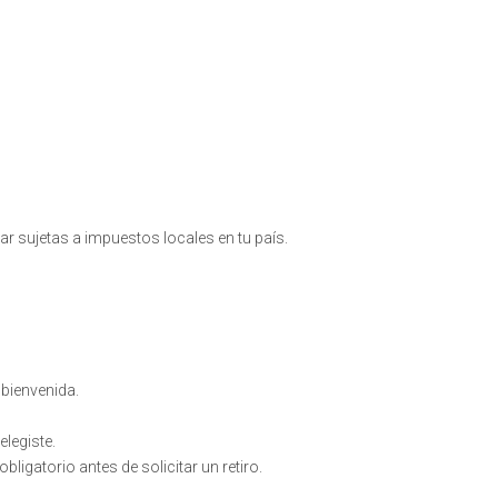
r sujetas a impuestos locales en tu país.
 bienvenida.
elegiste.
igatorio antes de solicitar un retiro.